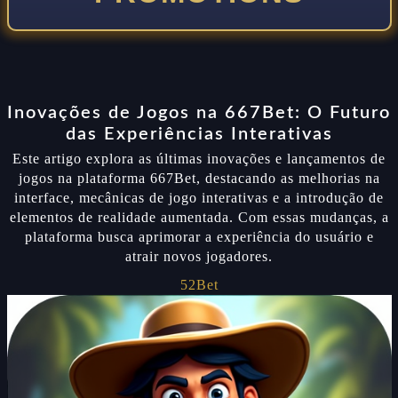
Inovações de Jogos na 667Bet: O Futuro
das Experiências Interativas
Este artigo explora as últimas inovações e lançamentos de
jogos na plataforma 667Bet, destacando as melhorias na
interface, mecânicas de jogo interativas e a introdução de
elementos de realidade aumentada. Com essas mudanças, a
plataforma busca aprimorar a experiência do usuário e
atrair novos jogadores.
52Bet