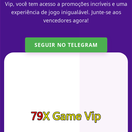
Vip, você tem acesso a promoções incríveis e uma
experiência de jogo inigualável. Junte-se aos
vencedores agora!
SEGUIR NO TELEGRAM