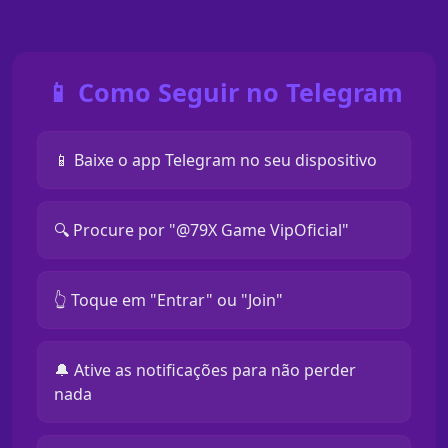
📱 Como Seguir no Telegram
📱 Baixe o app Telegram no seu dispositivo
🔍 Procure por "@79X Game VipOficial"
👆 Toque em "Entrar" ou "Join"
🔔 Ative as notificações para não perder
nada