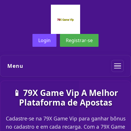
Login
Registrar-se
Menu
📱 79X Game Vip A Melhor
Plataforma de Apostas
Cadastre-se na 79X Game Vip para ganhar bônus
no cadastro e em cada recarga. Com a 79X Game