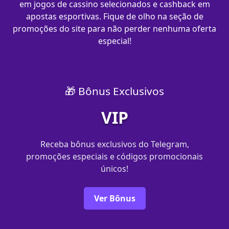
em jogos de cassino selecionados e cashback em
apostas esportivas. Fique de olho na seção de
promoções do site para não perder nenhuma oferta
especial!
🎁 Bônus Exclusivos
VIP
Receba bônus exclusivos do Telegram,
promoções especiais e códigos promocionais
únicos!
Ver Bônus