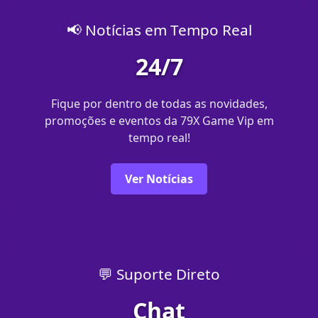
📢 Notícias em Tempo Real
24/7
Fique por dentro de todas as novidades,
promoções e eventos da 79X Game Vip em
tempo real!
Ver Notícias
💬 Suporte Direto
Chat