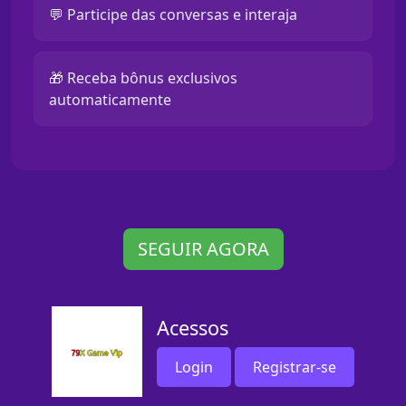
💬 Participe das conversas e interaja
🎁 Receba bônus exclusivos
automaticamente
SEGUIR AGORA
Acessos
Login
Registrar-se