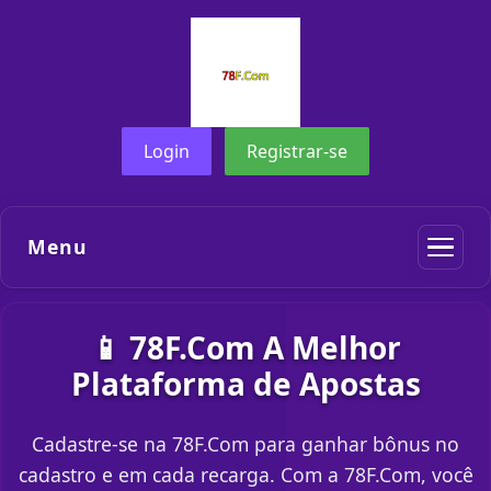
Login
Registrar-se
Menu
📱 78F.Com A Melhor
Plataforma de Apostas
Cadastre-se na 78F.Com para ganhar bônus no
cadastro e em cada recarga. Com a 78F.Com, você