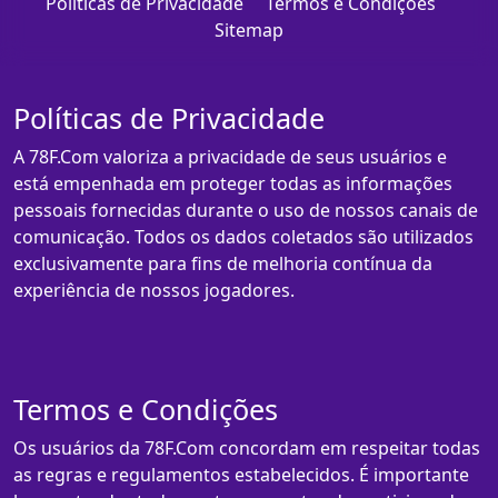
Políticas de Privacidade
Termos e Condições
Sitemap
Políticas de Privacidade
A 78F.Com valoriza a privacidade de seus usuários e
está empenhada em proteger todas as informações
pessoais fornecidas durante o uso de nossos canais de
comunicação. Todos os dados coletados são utilizados
exclusivamente para fins de melhoria contínua da
experiência de nossos jogadores.
Termos e Condições
Os usuários da 78F.Com concordam em respeitar todas
as regras e regulamentos estabelecidos. É importante