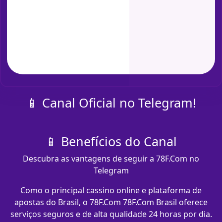
📱 Canal Oficial no Telegram!
📱 Benefícios do Canal
Descubra as vantagens de seguir a 78F.Com no
Telegram
Como o principal cassino online e plataforma de
apostas do Brasil, o 78F.Com 78F.Com Brasil oferece
serviços seguros e de alta qualidade 24 horas por dia.