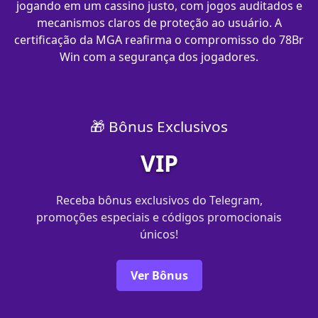
jogando em um cassino justo, com jogos auditados e
mecanismos claros de proteção ao usuário. A
certificação da MGA reafirma o compromisso do 78Br
Win com a segurança dos jogadores.
🎁 Bônus Exclusivos
VIP
Receba bônus exclusivos do Telegram,
promoções especiais e códigos promocionais
únicos!
Ver Bônus