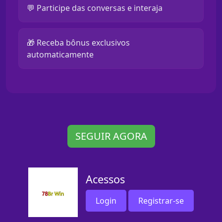
💬 Participe das conversas e interaja
🎁 Receba bônus exclusivos
automaticamente
SEGUIR AGORA
Acessos
Login
Registrar-se