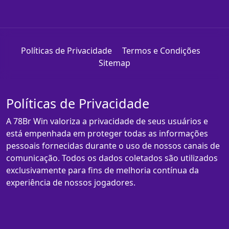
Políticas de Privacidade
Termos e Condições
Sitemap
Políticas de Privacidade
A 78Br Win valoriza a privacidade de seus usuários e
está empenhada em proteger todas as informações
pessoais fornecidas durante o uso de nossos canais de
comunicação. Todos os dados coletados são utilizados
exclusivamente para fins de melhoria contínua da
experiência de nossos jogadores.