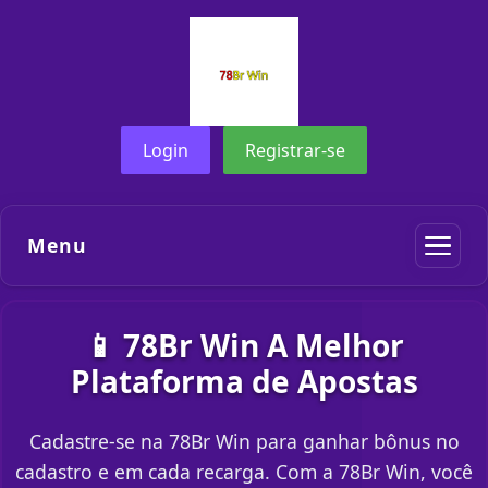
Login
Registrar-se
Menu
📱 78Br Win A Melhor
Plataforma de Apostas
Cadastre-se na 78Br Win para ganhar bônus no
cadastro e em cada recarga. Com a 78Br Win, você