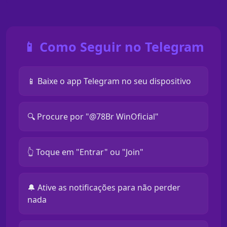
📱 Como Seguir no Telegram
📱 Baixe o app Telegram no seu dispositivo
🔍 Procure por "@78Br WinOficial"
👆 Toque em "Entrar" ou "Join"
🔔 Ative as notificações para não perder
nada