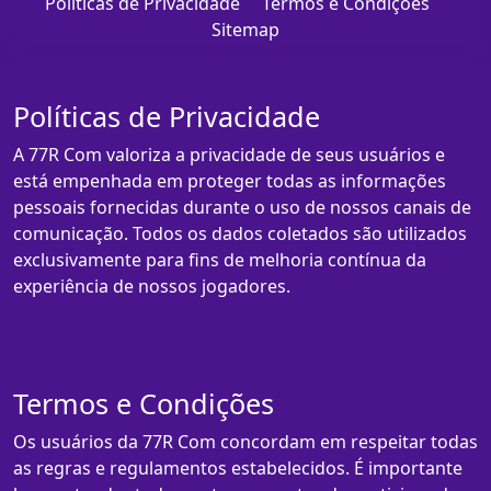
Políticas de Privacidade
Termos e Condições
Sitemap
Políticas de Privacidade
A 77R Com valoriza a privacidade de seus usuários e
está empenhada em proteger todas as informações
pessoais fornecidas durante o uso de nossos canais de
comunicação. Todos os dados coletados são utilizados
exclusivamente para fins de melhoria contínua da
experiência de nossos jogadores.
Termos e Condições
Os usuários da 77R Com concordam em respeitar todas
as regras e regulamentos estabelecidos. É importante