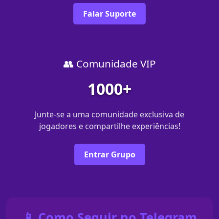
Falar Suporte
👥 Comunidade VIP
1000+
Junte-se a uma comunidade exclusiva de
jogadores e compartilhe experiências!
Entrar Grupo
📱 Como Seguir no Telegram