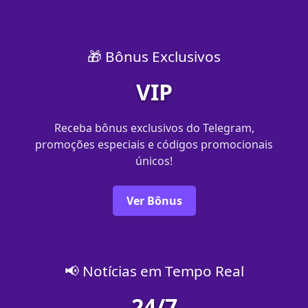
🎁 Bônus Exclusivos
VIP
Receba bônus exclusivos do Telegram,
promoções especiais e códigos promocionais
únicos!
Ver Bônus
📢 Notícias em Tempo Real
24/7