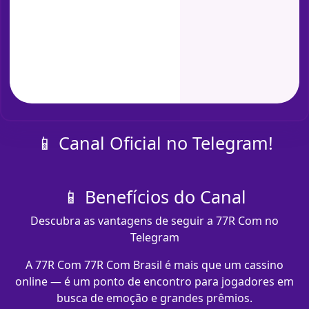
📱 Canal Oficial no Telegram!
📱 Benefícios do Canal
Descubra as vantagens de seguir a 77R Com no
Telegram
A 77R Com 77R Com Brasil é mais que um cassino
online — é um ponto de encontro para jogadores em
busca de emoção e grandes prêmios.