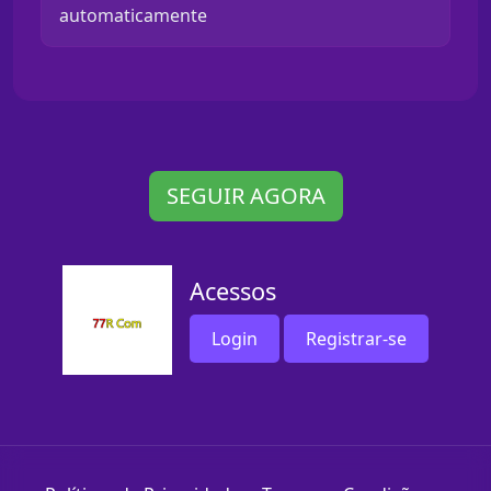
automaticamente
SEGUIR AGORA
Acessos
Login
Registrar-se