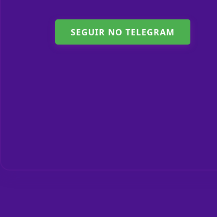
SEGUIR NO TELEGRAM