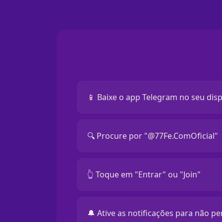
📱 Baixe o app Telegram no seu disp
🔍 Procure por "@77Fe.ComOficial"
👆 Toque em "Entrar" ou "Join"
🔔 Ative as notificações para não p