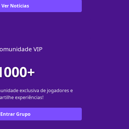
Ver Notícias
Comunidade VIP
1000+
unidade exclusiva de jogadores e
rtilhe experiências!
Entrar Grupo