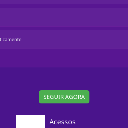
a
aticamente
SEGUIR AGORA
Acessos