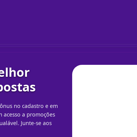
elhor
postas
ônus no cadastro e em
m acesso a promoções
ualável. Junte-se aos