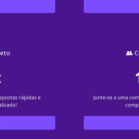
reto
👥 
t
espostas rápidas e
Junte-se a uma com
lizado!
compa
e