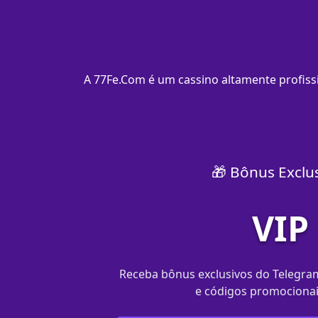
A 77Fe.Com é um cassino altamente profiss
🎁 Bônus Exclu
VIP
Receba bônus exclusivos do Telegra
e códigos promocionai