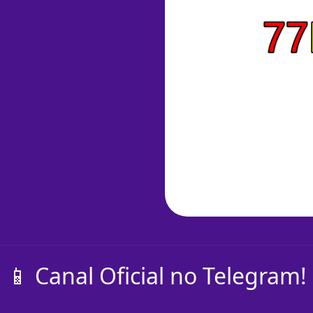
📱 Canal Oficial no Telegram!