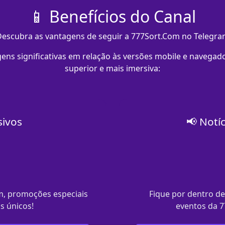
📱 Benefícios do Canal
escubra as vantagens de seguir a 777Sort.Com no Telegr
ens significativas em relação às versões mobile e navega
superior e mais imersiva:
sivos
📢 Notí
m, promoções especiais
Fique por dentro d
s únicos!
eventos da 7