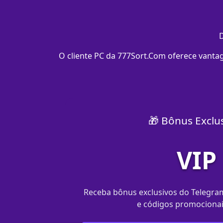
D
O cliente PC da 777Sort.Com oferece vantag
🎁 Bônus Exclu
VIP
Receba bônus exclusivos do Telegra
e códigos promocionai