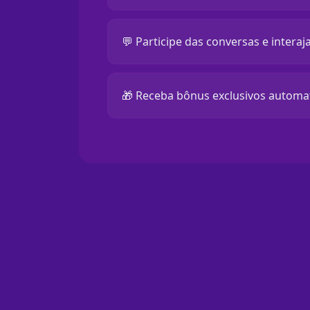
💬 Participe das conversas e interaj
🎁 Receba bônus exclusivos autom