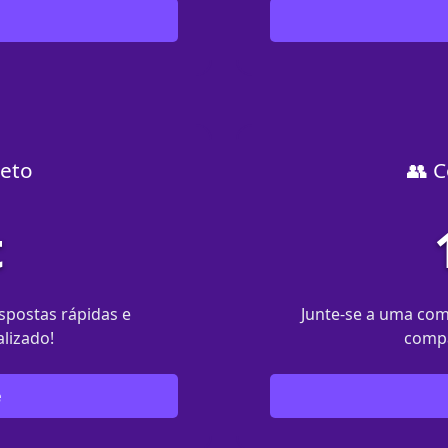
reto
👥 
t
espostas rápidas e
Junte-se a uma com
lizado!
compa
e