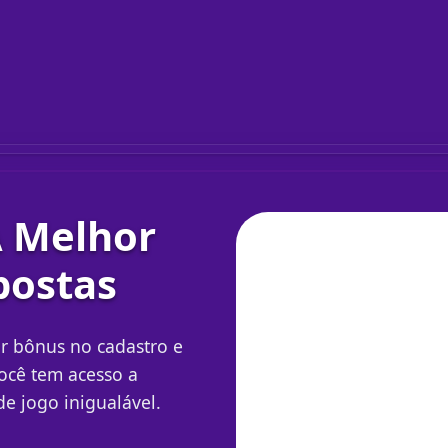
A Melhor
postas
r bônus no cadastro e
ocê tem acesso a
e jogo inigualável.