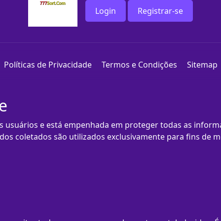
Login
Registrar-se
Políticas de Privacidade
Termos e Condições
Sitemap
de
us usuários e está empenhada em proteger todas as inform
os coletados são utilizados exclusivamente para fins de m