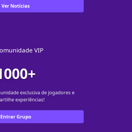
Ver Notícias
Comunidade VIP
1000+
unidade exclusiva de jogadores e
rtilhe experiências!
Entrar Grupo