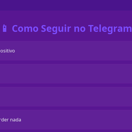
📱 Como Seguir no Telegram
ositivo
erder nada