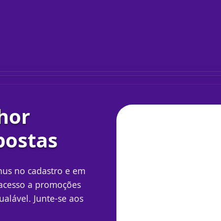
hor
postas
nus no cadastro e em
 acesso a promoções
ualável. Junte-se aos