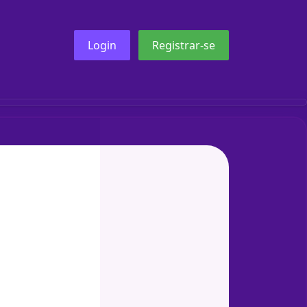
Login
Registrar-se