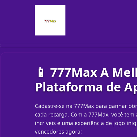
📱 777Max A Mel
Plataforma de A
Cadastre-se na 777Max para ganhar bô
cada recarga. Com a 777Max, você tem
incríveis e uma experiência de jogo inig
vencedores agora!