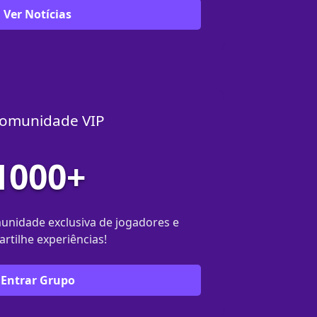
Ver Notícias
Comunidade VIP
1000+
unidade exclusiva de jogadores e
rtilhe experiências!
Entrar Grupo