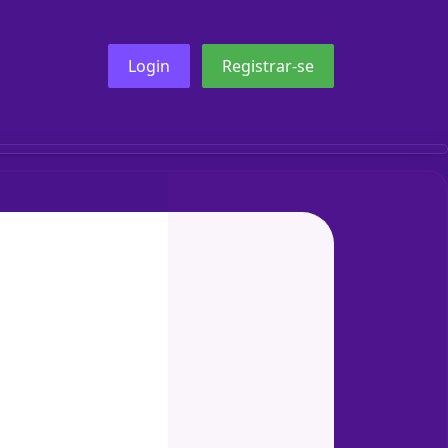
Login
Registrar-se