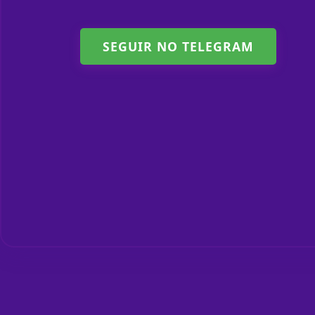
SEGUIR NO TELEGRAM