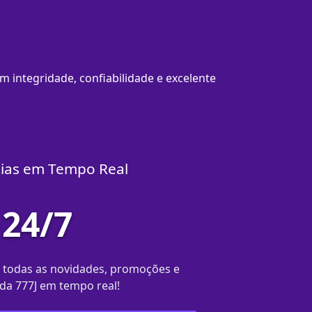
m integridade, confiabilidade e excelente
cias em Tempo Real
24/7
e todas as novidades, promoções e
da 777J em tempo real!