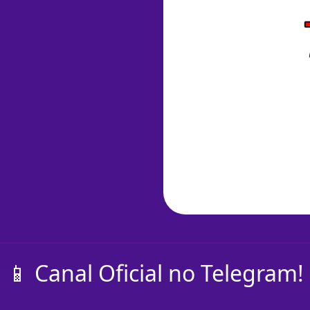
📱 Canal Oficial no Telegram!