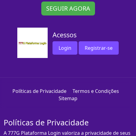
SEGUIR AGORA
Acessos
Login
Registrar-se
Políticas de Privacidade
Termos e Condições
Sitemap
Políticas de Privacidade
A 777G Plataforma Login valoriza a privacidade de seus