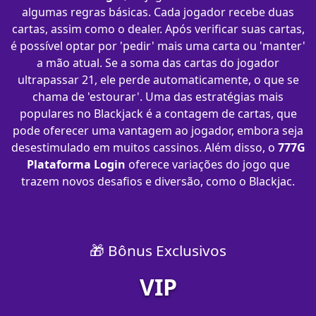
algumas regras básicas. Cada jogador recebe duas
cartas, assim como o dealer. Após verificar suas cartas,
é possível optar por 'pedir' mais uma carta ou 'manter'
a mão atual. Se a soma das cartas do jogador
ultrapassar 21, ele perde automaticamente, o que se
chama de 'estourar'. Uma das estratégias mais
populares no Blackjack é a contagem de cartas, que
pode oferecer uma vantagem ao jogador, embora seja
desestimulado em muitos cassinos. Além disso, o
777G
Plataforma Login
oferece variações do jogo que
trazem novos desafios e diversão, como o Blackjac.
🎁 Bônus Exclusivos
VIP