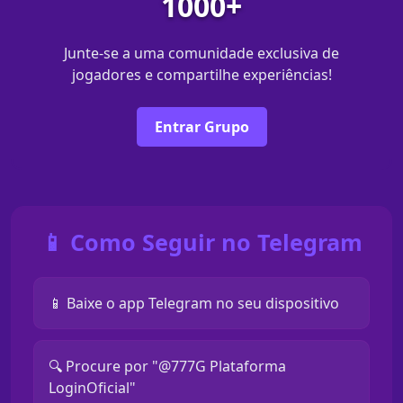
1000+
Junte-se a uma comunidade exclusiva de
jogadores e compartilhe experiências!
Entrar Grupo
📱 Como Seguir no Telegram
📱 Baixe o app Telegram no seu dispositivo
🔍 Procure por "@777G Plataforma
LoginOficial"