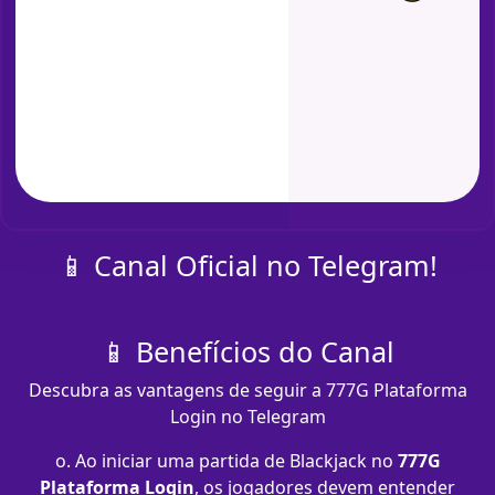
📱 Canal Oficial no Telegram!
📱 Benefícios do Canal
Descubra as vantagens de seguir a 777G Plataforma
Login no Telegram
o. Ao iniciar uma partida de Blackjack no
777G
Plataforma Login
, os jogadores devem entender