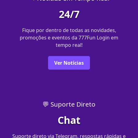
24/7
Fique por dentro de todas as novidades,
promoções e eventos da 777Fun Login em
tempo real!
Ver Notícias
💬 Suporte Direto
Chat
Suporte direto via Telegram, respostas rápidas e