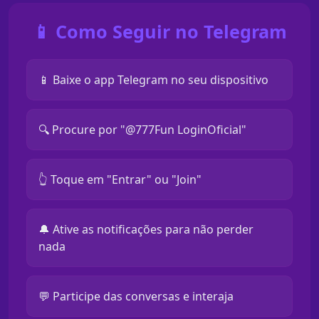
📱 Como Seguir no Telegram
📱 Baixe o app Telegram no seu dispositivo
🔍 Procure por "@777Fun LoginOficial"
👆 Toque em "Entrar" ou "Join"
🔔 Ative as notificações para não perder
nada
💬 Participe das conversas e interaja