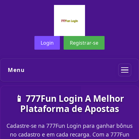
Login
Registrar-se
Menu
📱 777Fun Login A Melhor
Plataforma de Apostas
Cadastre-se na 777Fun Login para ganhar bônus
no cadastro e em cada recarga. Com a 777Fun