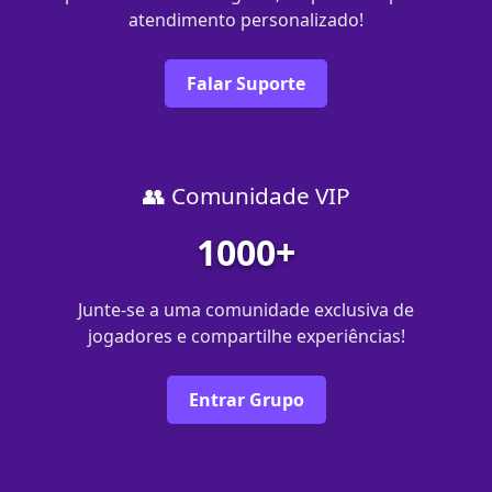
atendimento personalizado!
Falar Suporte
👥 Comunidade VIP
1000+
Junte-se a uma comunidade exclusiva de
jogadores e compartilhe experiências!
Entrar Grupo