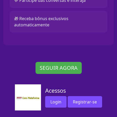
💬 Participe das conversas e interaja
🎁 Receba bônus exclusivos
automaticamente
SEGUIR AGORA
Acessos
Login
Registrar-se