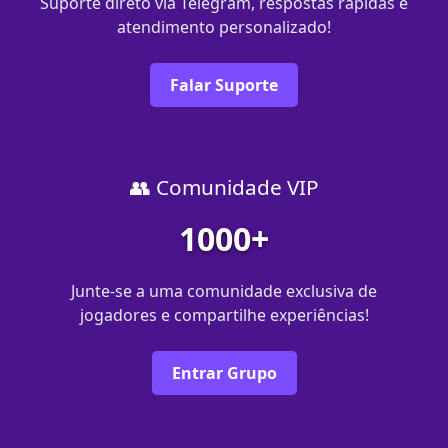
Suporte direto via Telegram, respostas rápidas e
atendimento personalizado!
Falar Suporte
👥 Comunidade VIP
1000+
Junte-se a uma comunidade exclusiva de
jogadores e compartilhe experiências!
Entrar Grupo