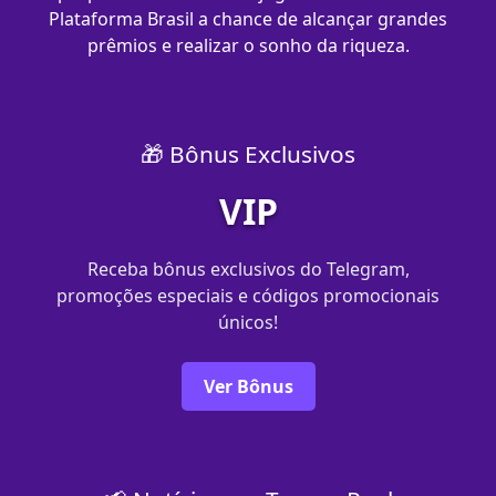
Plataforma Brasil a chance de alcançar grandes
prêmios e realizar o sonho da riqueza.
🎁 Bônus Exclusivos
VIP
Receba bônus exclusivos do Telegram,
promoções especiais e códigos promocionais
únicos!
Ver Bônus