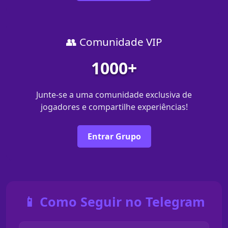
👥 Comunidade VIP
1000+
Junte-se a uma comunidade exclusiva de
jogadores e compartilhe experiências!
Entrar Grupo
📱 Como Seguir no Telegram