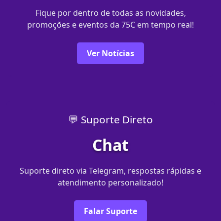
Fique por dentro de todas as novidades,
promoções e eventos da 75C em tempo real!
Ver Notícias
💬 Suporte Direto
Chat
Suporte direto via Telegram, respostas rápidas e
atendimento personalizado!
Falar Suporte