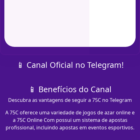
📱 Canal Oficial no Telegram!
📱 Benefícios do Canal
Descubra as vantagens de seguir a 75C no Telegram
A 75C oferece uma variedade de jogos de azar online e
a 75C Online Com possui um sistema de apostas
profissional, incluindo apostas em eventos esportivos.