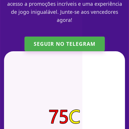
acesso a promoções incríveis e uma experiência
de jogo inigualável. Junte-se aos vencedores
agora!
SEGUIR NO TELEGRAM