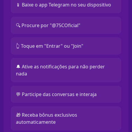
📱 Baixe o app Telegram no seu dispositivo
🔍 Procure por "@75COficial"
👆 Toque em "Entrar" ou "Join"
🔔 Ative as notificações para não perder
nada
💬 Participe das conversas e interaja
🎁 Receba bônus exclusivos
automaticamente