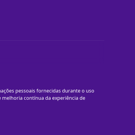
mações pessoais fornecidas durante o uso
e melhoria contínua da experiência de