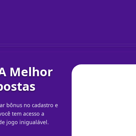
A Melhor
postas
ar bônus no cadastro e
você tem acesso a
e jogo inigualável.