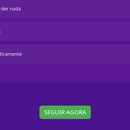
erder nada
a
aticamente
SEGUIR AGORA