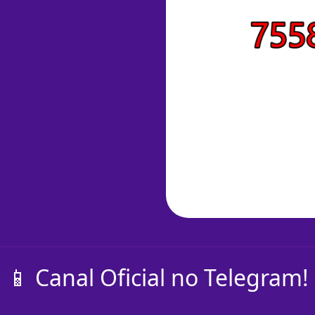
📱 Canal Oficial no Telegram!