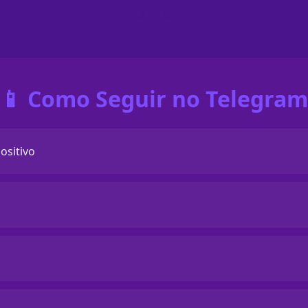
📱 Como Seguir no Telegram
ositivo
"