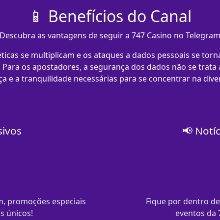
📱 Benefícios do Canal
Descubra as vantagens de seguir a 747 Casino no Telegra
as se multiplicam e os ataques a dados pessoais se torn
 Para os apostadores, a segurança dos dados não se trata 
a e a tranquilidade necessárias para se concentrar na div
sivos
📢 Notí
m, promoções especiais
Fique por dentro d
s únicos!
eventos da 