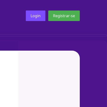
Login
Registrar-se