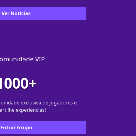
Ver Notícias
Comunidade VIP
1000+
unidade exclusiva de jogadores e
rtilhe experiências!
Entrar Grupo