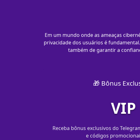
Em um mundo onde as ameaças cibernétic
privacidade dos usuários é fundamental.
também de garantir a confianç
🎁 Bônus Exclu
VIP
Receba bônus exclusivos do Telegra
e códigos promocionai