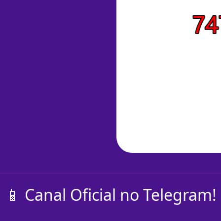
📱 Canal Oficial no Telegram!