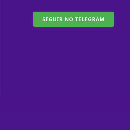
SEGUIR NO TELEGRAM