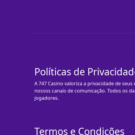
Políticas de Privacida
A 747 Casino valoriza a privacidade de seu
nossos canais de comunicação. Todos os dad
jogadores.
Termos e Condições