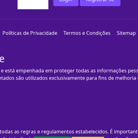
Políticas de Privacidade
Termos e Condições
Sitemap
de
os e está empenhada em proteger todas as informações pes
tados são utilizados exclusivamente para fins de melhoria
odas as regras e regulamentos estabelecidos. É important