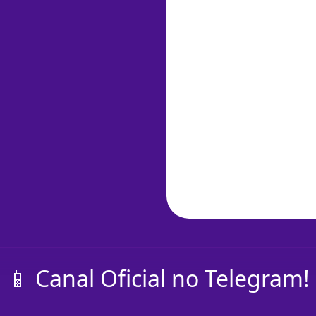
📱 Canal Oficial no Telegram!