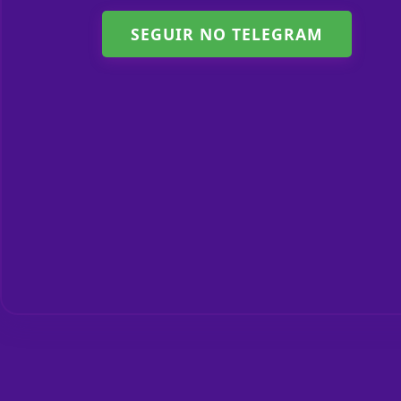
SEGUIR NO TELEGRAM