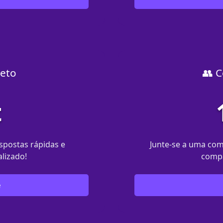
reto
👥 
t
espostas rápidas e
Junte-se a uma com
lizado!
compa
e