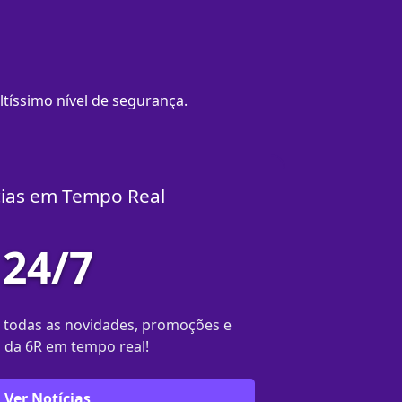
ltíssimo nível de segurança.
cias em Tempo Real
24/7
e todas as novidades, promoções e
 da 6R em tempo real!
Ver Notícias