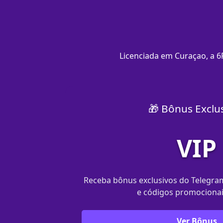
Licenciada em Curaçao, a 6R
🎁 Bônus Exclu
VIP
Receba bônus exclusivos do Telegra
e códigos promocionai
Ver Bônus