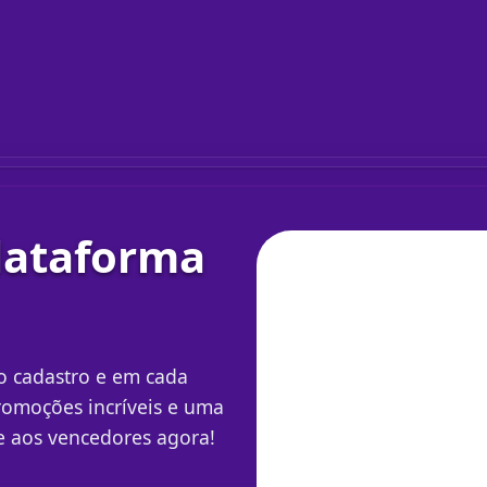
Plataforma
o cadastro e em cada
romoções incríveis e uma
se aos vencedores agora!