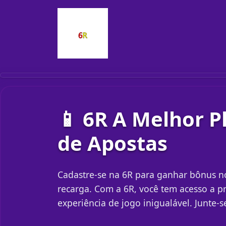
📱 6R A Melhor 
de Apostas
Cadastre-se na 6R para ganhar bônus n
recarga. Com a 6R, você tem acesso a p
experiência de jogo inigualável. Junte-