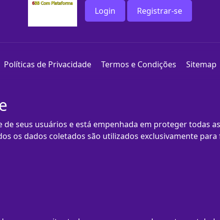
Login
Registrar-se
Políticas de Privacidade
Termos e Condições
Sitemap
de
de de seus usuários e está empenhada em proteger todas a
os os dados coletados são utilizados exclusivamente para 