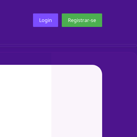
Login
Registrar-se