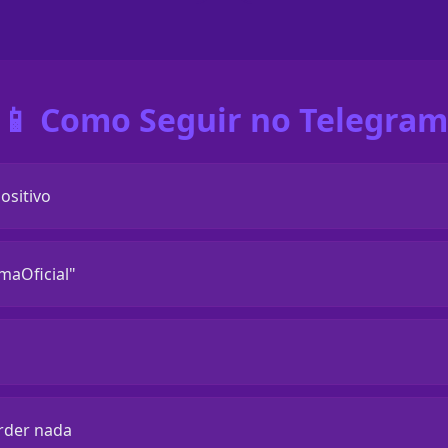
📱 Como Seguir no Telegram
ositivo
maOficial"
erder nada