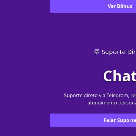
Ver Bônus
💬 Suporte Di
Cha
Suporte direto via Telegram, r
atendimento persona
Falar Suport