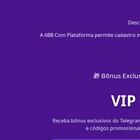
Desc
A 6BB Com Plataforma permite cadastro in
🎁 Bônus Exclu
VIP
Receba bônus exclusivos do Telegra
e códigos promocionai