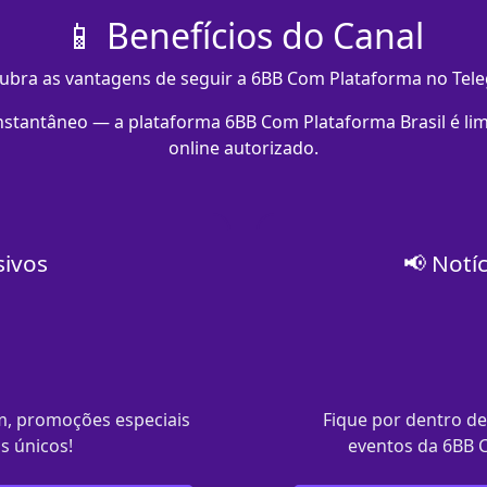
📱 Benefícios do Canal
ubra as vantagens de seguir a 6BB Com Plataforma no Tel
stantâneo — a plataforma 6BB Com Plataforma Brasil é limpa
online autorizado.
sivos
📢 Notí
m, promoções especiais
Fique por dentro d
s únicos!
eventos da 6BB 