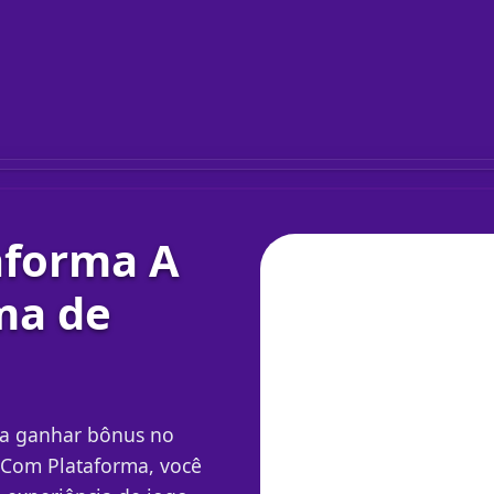
aforma A
ma de
ra ganhar bônus no
 Com Plataforma, você