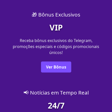
🎁 Bônus Exclusivos
VIP
Receba bônus exclusivos do Telegram,
promoções especiais e códigos promocionais
únicos!
Ver Bônus
📢 Notícias em Tempo Real
24/7