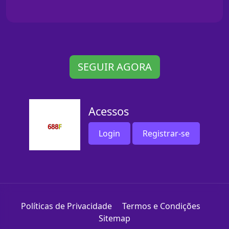
SEGUIR AGORA
Acessos
Login
Registrar-se
Políticas de Privacidade
Termos e Condições
Sitemap