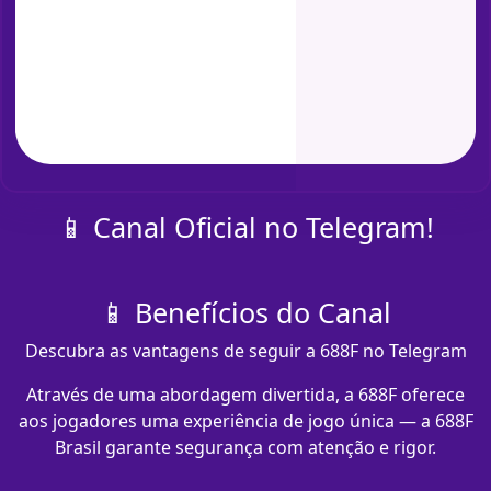
📱 Canal Oficial no Telegram!
📱 Benefícios do Canal
Descubra as vantagens de seguir a 688F no Telegram
Através de uma abordagem divertida, a 688F oferece
aos jogadores uma experiência de jogo única — a 688F
Brasil garante segurança com atenção e rigor.