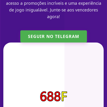
acesso a promoções incríveis e uma experiência
de jogo inigualável. Junte-se aos vencedores
agora!
SEGUIR NO TELEGRAM