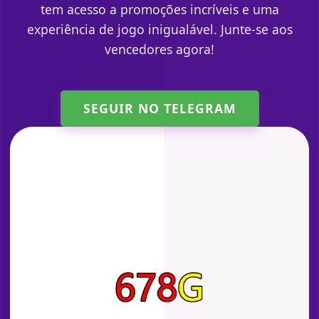
tem acesso a promoções incríveis e uma
experiência de jogo inigualável. Junte-se aos
vencedores agora!
SEGUIR NO TELEGRAM