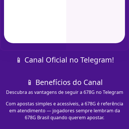
📱 Canal Oficial no Telegram!
📱 Benefícios do Canal
Descubra as vantagens de seguir a 678G no Telegram
Com apostas simples e acessíveis, a 678G é referência
em atendimento — jogadores sempre lembram da
678G Brasil quando querem apostar.