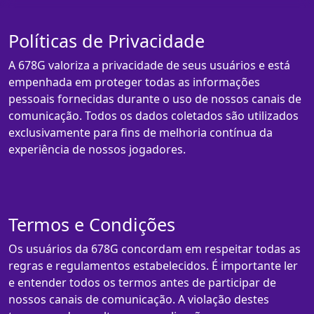
Políticas de Privacidade
A 678G valoriza a privacidade de seus usuários e está
empenhada em proteger todas as informações
pessoais fornecidas durante o uso de nossos canais de
comunicação. Todos os dados coletados são utilizados
exclusivamente para fins de melhoria contínua da
experiência de nossos jogadores.
Termos e Condições
Os usuários da 678G concordam em respeitar todas as
regras e regulamentos estabelecidos. É importante ler
e entender todos os termos antes de participar de
nossos canais de comunicação. A violação destes