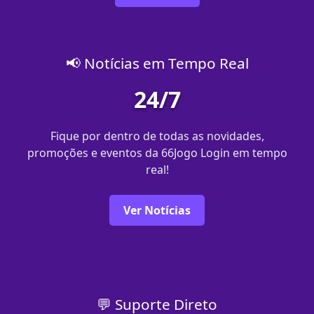
📢 Notícias em Tempo Real
24/7
Fique por dentro de todas as novidades,
promoções e eventos da 66Jogo Login em tempo
real!
Ver Notícias
💬 Suporte Direto