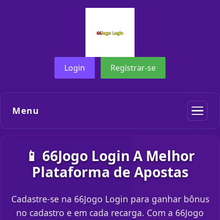
Login
Registrar-se
Menu
📱 66Jogo Login A Melhor
Plataforma de Apostas
Cadastre-se na 66Jogo Login para ganhar bônus
no cadastro e em cada recarga. Com a 66Jogo