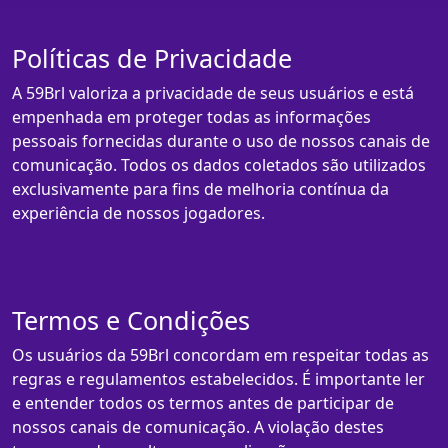
Políticas de Privacidade
A 59Brl valoriza a privacidade de seus usuários e está
empenhada em proteger todas as informações
pessoais fornecidas durante o uso de nossos canais de
comunicação. Todos os dados coletados são utilizados
exclusivamente para fins de melhoria contínua da
experiência de nossos jogadores.
Termos e Condições
Os usuários da 59Brl concordam em respeitar todas as
regras e regulamentos estabelecidos. É importante ler
e entender todos os termos antes de participar de
nossos canais de comunicação. A violação destes