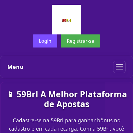
Login
Registrar-se
Menu
📱 59Brl A Melhor Plataforma
de Apostas
Cadastre-se na 59Brl para ganhar bônus no
cadastro e em cada recarga. Com a 59Brl, você