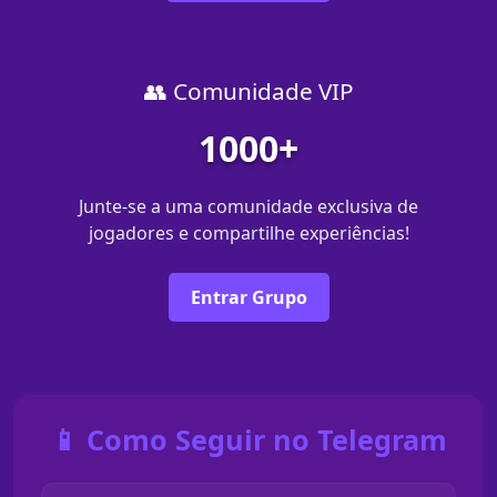
👥 Comunidade VIP
1000+
Junte-se a uma comunidade exclusiva de
jogadores e compartilhe experiências!
Entrar Grupo
📱 Como Seguir no Telegram