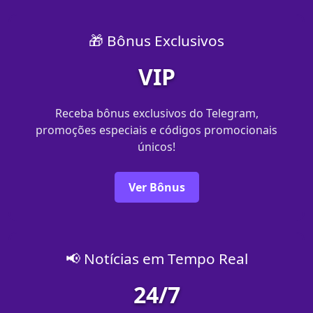
🎁 Bônus Exclusivos
VIP
Receba bônus exclusivos do Telegram,
promoções especiais e códigos promocionais
únicos!
Ver Bônus
📢 Notícias em Tempo Real
24/7