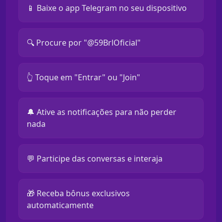
📱 Baixe o app Telegram no seu dispositivo
🔍 Procure por "@59BrlOficial"
👆 Toque em "Entrar" ou "Join"
🔔 Ative as notificações para não perder
nada
💬 Participe das conversas e interaja
🎁 Receba bônus exclusivos
automaticamente