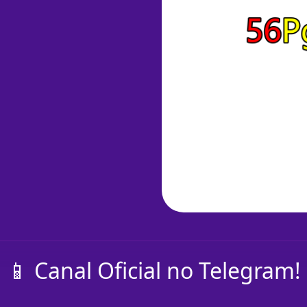
📱 Canal Oficial no Telegram!