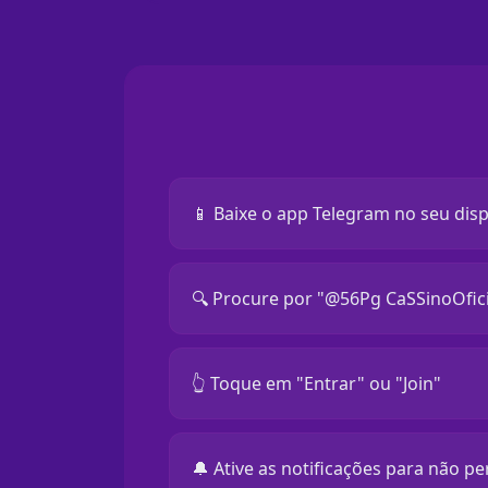
📱 Baixe o app Telegram no seu disp
🔍 Procure por "@56Pg CaSSinoOfici
👆 Toque em "Entrar" ou "Join"
🔔 Ative as notificações para não p