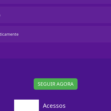
a
aticamente
SEGUIR AGORA
Acessos