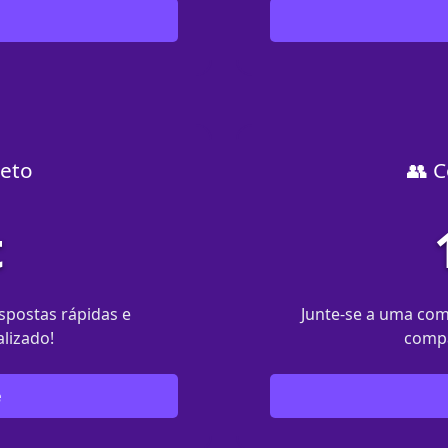
reto
👥 
t
espostas rápidas e
Junte-se a uma com
lizado!
compa
e