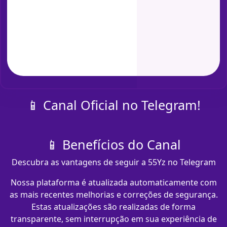
📱 Canal Oficial no Telegram!
📱 Benefícios do Canal
Descubra as vantagens de seguir a 55Yz no Telegram
Nossa plataforma é atualizada automaticamente com
as mais recentes melhorias e correções de segurança.
Estas atualizações são realizadas de forma
transparente, sem interrupção em sua experiência de