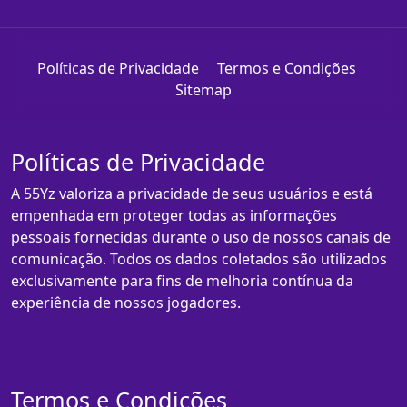
Políticas de Privacidade
Termos e Condições
Sitemap
Políticas de Privacidade
A 55Yz valoriza a privacidade de seus usuários e está
empenhada em proteger todas as informações
pessoais fornecidas durante o uso de nossos canais de
comunicação. Todos os dados coletados são utilizados
exclusivamente para fins de melhoria contínua da
experiência de nossos jogadores.
Termos e Condições