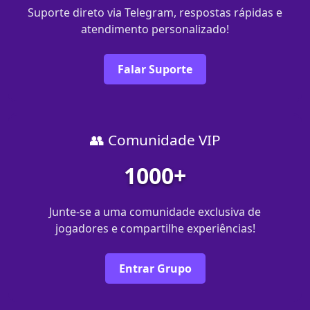
Suporte direto via Telegram, respostas rápidas e
atendimento personalizado!
Falar Suporte
👥 Comunidade VIP
1000+
Junte-se a uma comunidade exclusiva de
jogadores e compartilhe experiências!
Entrar Grupo