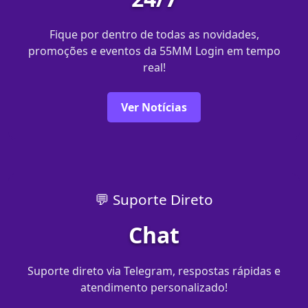
Fique por dentro de todas as novidades,
promoções e eventos da 55MM Login em tempo
real!
Ver Notícias
💬 Suporte Direto
Chat
Suporte direto via Telegram, respostas rápidas e
atendimento personalizado!