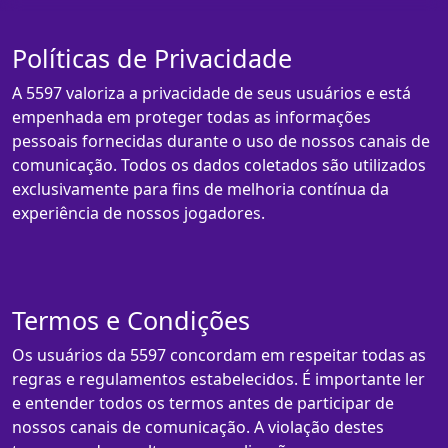
Políticas de Privacidade
A 5597 valoriza a privacidade de seus usuários e está
empenhada em proteger todas as informações
pessoais fornecidas durante o uso de nossos canais de
comunicação. Todos os dados coletados são utilizados
exclusivamente para fins de melhoria contínua da
experiência de nossos jogadores.
Termos e Condições
Os usuários da 5597 concordam em respeitar todas as
regras e regulamentos estabelecidos. É importante ler
e entender todos os termos antes de participar de
nossos canais de comunicação. A violação destes