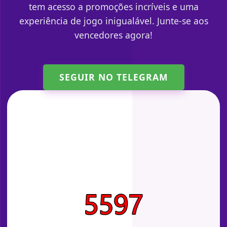
tem acesso a promoções incríveis e uma
experiência de jogo inigualável. Junte-se aos
vencedores agora!
SEGUIR NO TELEGRAM