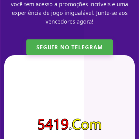
você tem acesso a promoções incríveis e uma
experiência de jogo inigualável. Junte-se aos
vencedores agora!
SEGUIR NO TELEGRAM