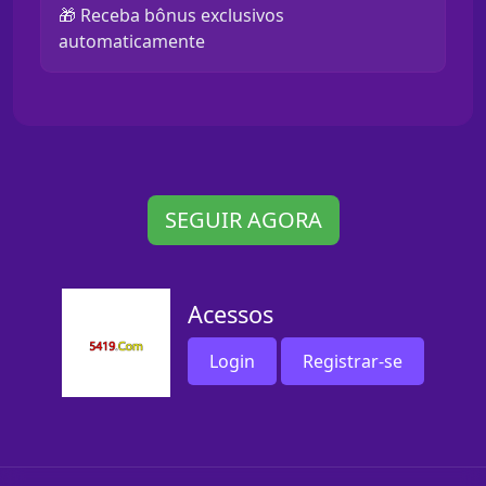
🎁 Receba bônus exclusivos
automaticamente
SEGUIR AGORA
Acessos
Login
Registrar-se