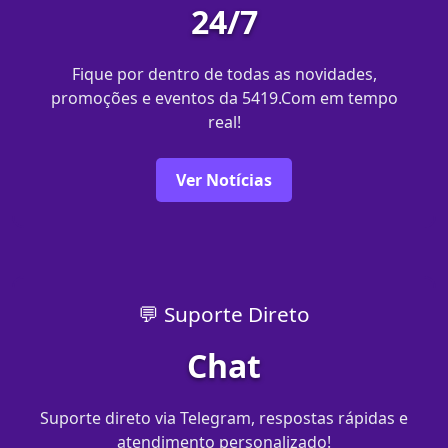
24/7
Fique por dentro de todas as novidades,
promoções e eventos da 5419.Com em tempo
real!
Ver Notícias
💬 Suporte Direto
Chat
Suporte direto via Telegram, respostas rápidas e
atendimento personalizado!