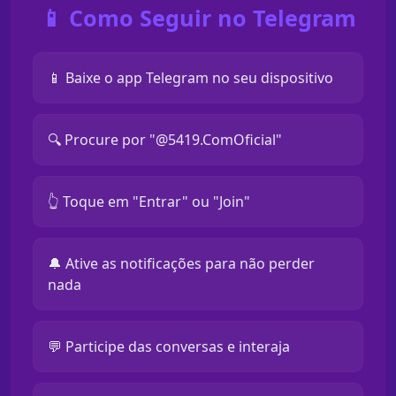
📱 Como Seguir no Telegram
📱 Baixe o app Telegram no seu dispositivo
🔍 Procure por "@5419.ComOficial"
👆 Toque em "Entrar" ou "Join"
🔔 Ative as notificações para não perder
nada
💬 Participe das conversas e interaja