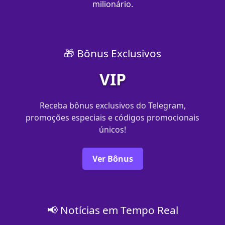
milionário.
🎁 Bônus Exclusivos
VIP
Receba bônus exclusivos do Telegram,
promoções especiais e códigos promocionais
únicos!
Ver Bônus
📢 Notícias em Tempo Real