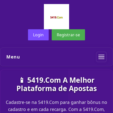
Login
Registrar-se
Menu
📱 5419.Com A Melhor
Plataforma de Apostas
Cadastre-se na 5419.Com para ganhar bônus no
cadastro e em cada recarga. Com a 5419.Com,