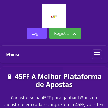
Login
Registrar-se
Menu
📱 45FF A Melhor Plataforma
de Apostas
Cadastre-se na 45FF para ganhar bônus no
cadastro e em cada recarga. Com a 45FF, você tem