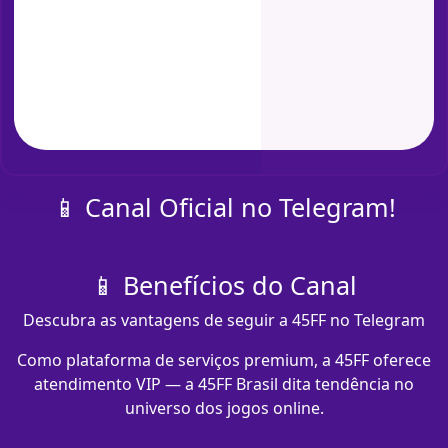
📱 Canal Oficial no Telegram!
📱 Benefícios do Canal
Descubra as vantagens de seguir a 45FF no Telegram
Como plataforma de serviços premium, a 45FF oferece
atendimento VIP — a 45FF Brasil dita tendência no
universo dos jogos online.