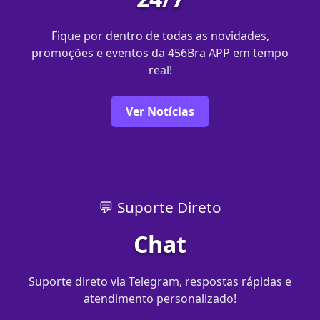
Fique por dentro de todas as novidades,
promoções e eventos da 456Bra APP em tempo
real!
Ver Notícias
💬 Suporte Direto
Chat
Suporte direto via Telegram, respostas rápidas e
atendimento personalizado!