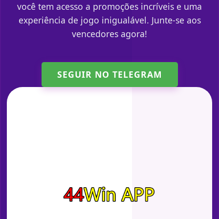
você tem acesso a promoções incríveis e uma
experiência de jogo inigualável. Junte-se aos
vencedores agora!
SEGUIR NO TELEGRAM