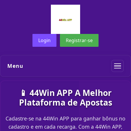
Login
Registrar-se
Menu
📱 44Win APP A Melhor
Plataforma de Apostas
Cadastre-se na 44Win APP para ganhar bônus no
cadastro e em cada recarga. Com a 44Win APP,