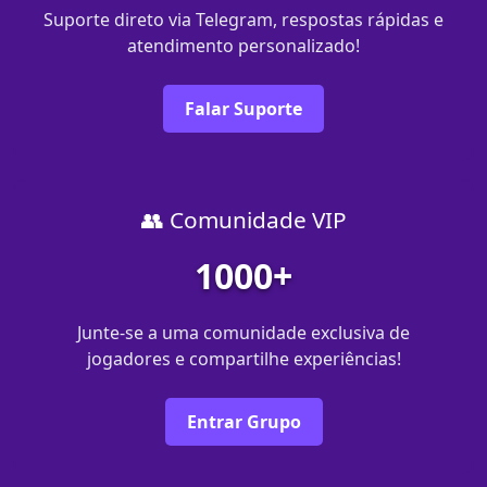
Suporte direto via Telegram, respostas rápidas e
atendimento personalizado!
Falar Suporte
👥 Comunidade VIP
1000+
Junte-se a uma comunidade exclusiva de
jogadores e compartilhe experiências!
Entrar Grupo