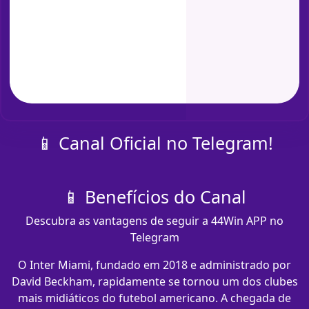
📱 Canal Oficial no Telegram!
📱 Benefícios do Canal
Descubra as vantagens de seguir a 44Win APP no
Telegram
O Inter Miami, fundado em 2018 e administrado por
David Beckham, rapidamente se tornou um dos clubes
mais midiáticos do futebol americano. A chegada de