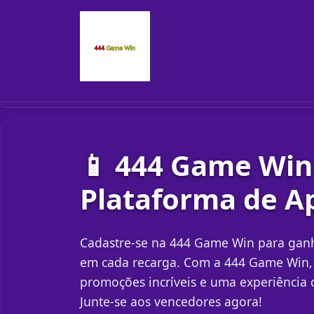
📱 444 Game Win
Plataforma de A
Cadastre-se na 444 Game Win para ganh
em cada recarga. Com a 444 Game Win, 
promoções incríveis e uma experiência d
Junte-se aos vencedores agora!