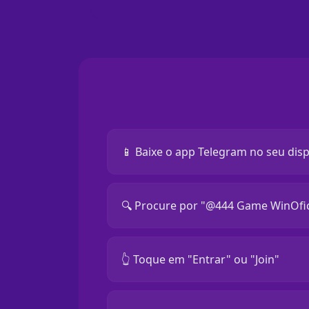
📱 Baixe o app Telegram no seu disp
🔍 Procure por "@444 Game WinOfic
👆 Toque em "Entrar" ou "Join"