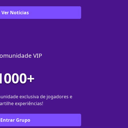
Ver Notícias
Comunidade VIP
1000+
unidade exclusiva de jogadores e
rtilhe experiências!
Entrar Grupo