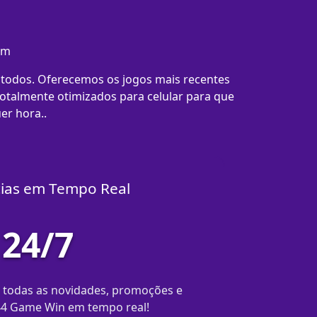
am
a todos. Oferecemos os jogos mais recentes
totalmente otimizados para celular para que
er hora..
cias em Tempo Real
24/7
e todas as novidades, promoções e
44 Game Win em tempo real!