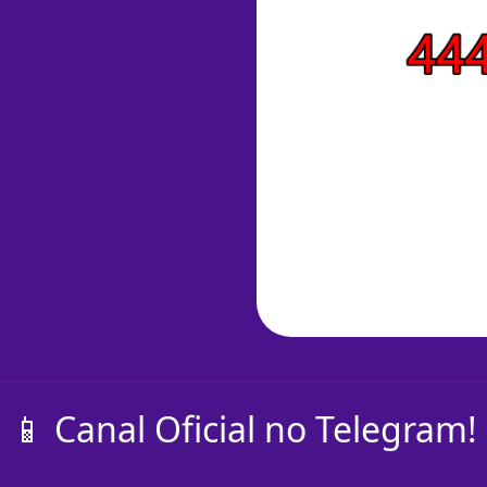
📱 Canal Oficial no Telegram!