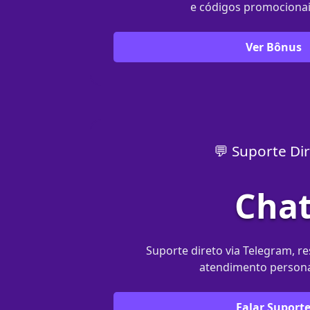
e códigos promocionai
Ver Bônus
💬 Suporte Di
Cha
Suporte direto via Telegram, r
atendimento persona
Falar Suport