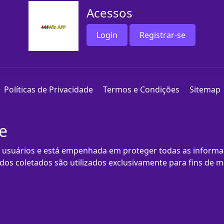
Acessos
Login
Registrar-se
Políticas de Privacidade
Termos e Condições
Sitemap
de
s usuários e está empenhada em proteger todas as informa
os coletados são utilizados exclusivamente para fins de m