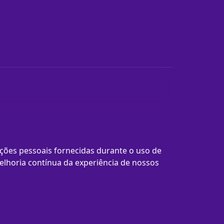
ções pessoais fornecidas durante o uso de
elhoria contínua da experiência de nossos