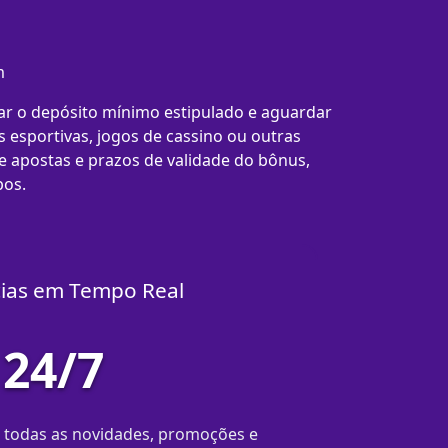
m
uar o depósito mínimo estipulado e aguardar
 esportivas, jogos de cassino ou outras
de apostas e prazos de validade do bônus,
pos.
cias em Tempo Real
24/7
e todas as novidades, promoções e