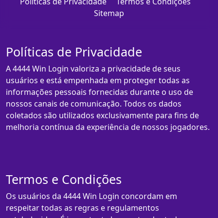
Políticas de Privacidade
Termos e Condições
Sitemap
Políticas de Privacidade
A 4444 Win Login valoriza a privacidade de seus
usuários e está empenhada em proteger todas as
informações pessoais fornecidas durante o uso de
nossos canais de comunicação. Todos os dados
coletados são utilizados exclusivamente para fins de
melhoria contínua da experiência de nossos jogadores.
Termos e Condições
Os usuários da 4444 Win Login concordam em
respeitar todas as regras e regulamentos