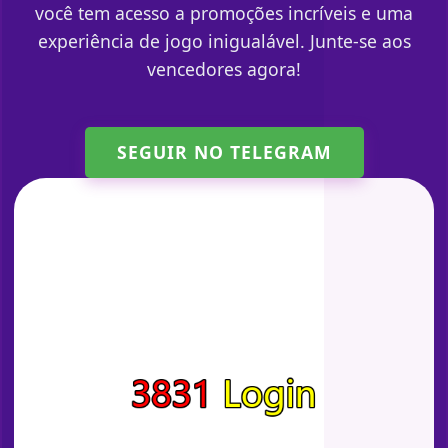
você tem acesso a promoções incríveis e uma
experiência de jogo inigualável. Junte-se aos
vencedores agora!
SEGUIR NO TELEGRAM