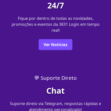
24/7
Fique por dentro de todas as novidades,
promoções e eventos da 3831 Login em tempo
real!
Ver Notícias
💬 Suporte Direto
Chat
Suporte direto via Telegram, respostas rápidas e
atendimento personalizado!