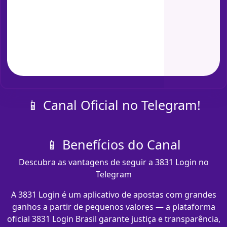
📱 Canal Oficial no Telegram!
📱 Benefícios do Canal
Descubra as vantagens de seguir a 3831 Login no
Telegram
A 3831 Login é um aplicativo de apostas com grandes
ganhos a partir de pequenos valores — a plataforma
oficial 3831 Login Brasil garante justiça e transparência,