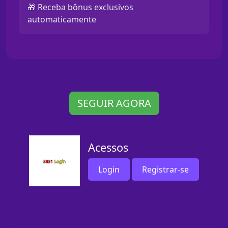
🎁 Receba bônus exclusivos
automaticamente
SEGUIR AGORA
Acessos
Login
Registrar-se