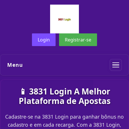
Login
Registrar-se
Menu
📱 3831 Login A Melhor
Plataforma de Apostas
Cadastre-se na 3831 Login para ganhar bônus no
cadastro e em cada recarga. Com a 3831 Login,