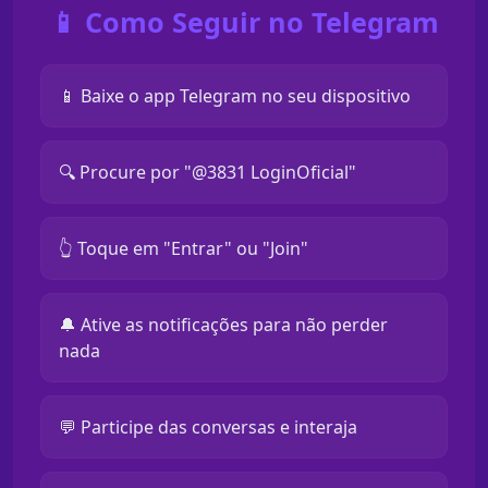
📱 Como Seguir no Telegram
📱 Baixe o app Telegram no seu dispositivo
🔍 Procure por "@3831 LoginOficial"
👆 Toque em "Entrar" ou "Join"
🔔 Ative as notificações para não perder
nada
💬 Participe das conversas e interaja