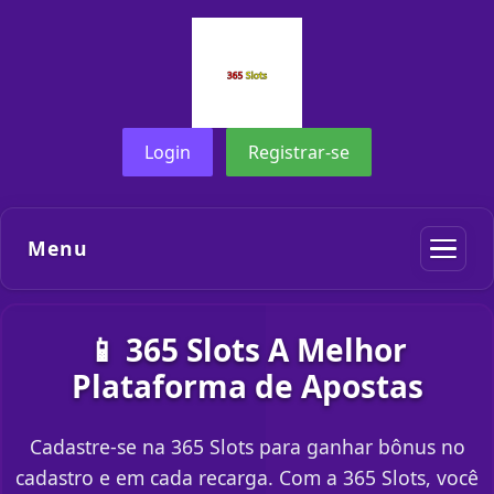
Login
Registrar-se
Menu
📱 365 Slots A Melhor
Plataforma de Apostas
Cadastre-se na 365 Slots para ganhar bônus no
cadastro e em cada recarga. Com a 365 Slots, você