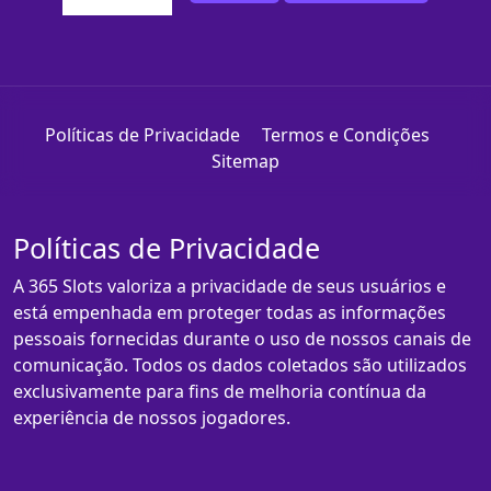
Políticas de Privacidade
Termos e Condições
Sitemap
Políticas de Privacidade
A 365 Slots valoriza a privacidade de seus usuários e
está empenhada em proteger todas as informações
pessoais fornecidas durante o uso de nossos canais de
comunicação. Todos os dados coletados são utilizados
exclusivamente para fins de melhoria contínua da
experiência de nossos jogadores.