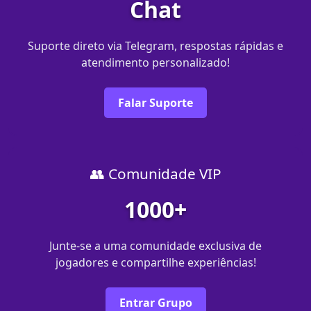
Chat
Suporte direto via Telegram, respostas rápidas e
atendimento personalizado!
Falar Suporte
👥 Comunidade VIP
1000+
Junte-se a uma comunidade exclusiva de
jogadores e compartilhe experiências!
Entrar Grupo