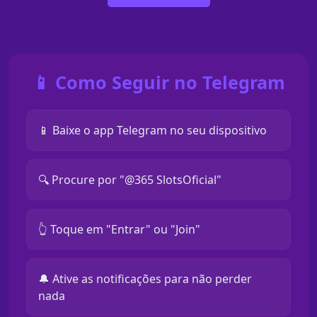
📱 Como Seguir no Telegram
📱 Baixe o app Telegram no seu dispositivo
🔍 Procure por "@365 SlotsOficial"
👆 Toque em "Entrar" ou "Join"
🔔 Ative as notificações para não perder
nada