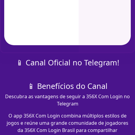
📱 Canal Oficial no Telegram!
📱 Benefícios do Canal
Descubra as vantagens de seguir a 356X Com Login no
Telegram
O app 356X Com Login combina múltiplos estilos de
jogos e reúne uma grande comunidade de jogadores
da 356X Com Login Brasil para compartilhar