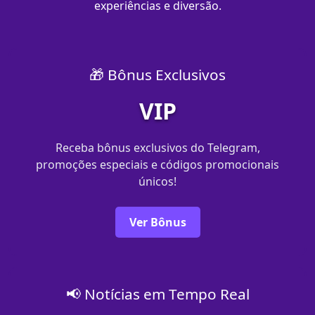
experiências e diversão.
🎁 Bônus Exclusivos
VIP
Receba bônus exclusivos do Telegram,
promoções especiais e códigos promocionais
únicos!
Ver Bônus
📢 Notícias em Tempo Real