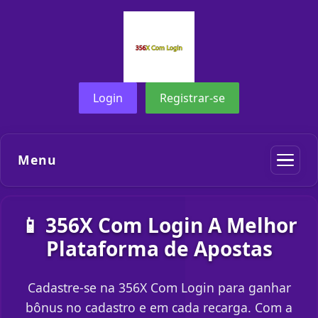
Login
Registrar-se
Menu
📱 356X Com Login A Melhor
Plataforma de Apostas
Cadastre-se na 356X Com Login para ganhar
bônus no cadastro e em cada recarga. Com a