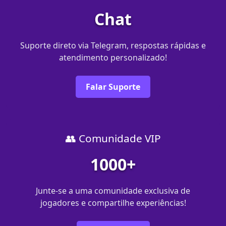
Chat
Suporte direto via Telegram, respostas rápidas e
atendimento personalizado!
Falar Suporte
👥 Comunidade VIP
1000+
Junte-se a uma comunidade exclusiva de
jogadores e compartilhe experiências!