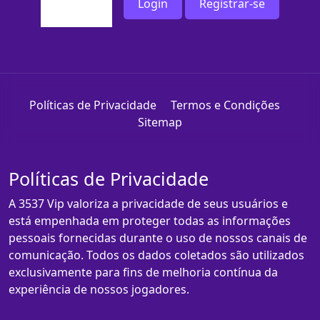
Login
Registrar-se
Políticas de Privacidade
Termos e Condições
Sitemap
Políticas de Privacidade
A 3537 Vip valoriza a privacidade de seus usuários e
está empenhada em proteger todas as informações
pessoais fornecidas durante o uso de nossos canais de
comunicação. Todos os dados coletados são utilizados
exclusivamente para fins de melhoria contínua da
experiência de nossos jogadores.