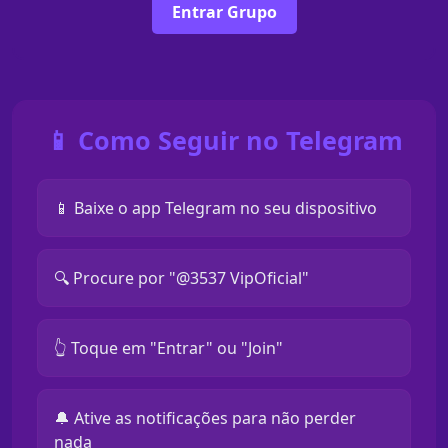
Entrar Grupo
📱 Como Seguir no Telegram
📱 Baixe o app Telegram no seu dispositivo
🔍 Procure por "@3537 VipOficial"
👆 Toque em "Entrar" ou "Join"
🔔 Ative as notificações para não perder
nada