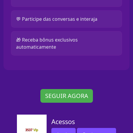
💬 Participe das conversas e interaja
🎁 Receba bônus exclusivos
automaticamente
SEGUIR AGORA
Acessos