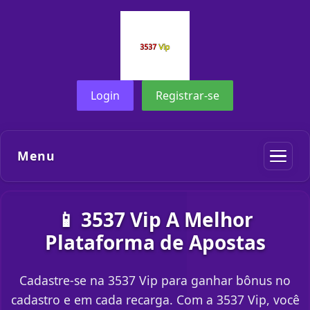
Login
Registrar-se
Menu
📱 3537 Vip A Melhor
Plataforma de Apostas
Cadastre-se na 3537 Vip para ganhar bônus no
cadastro e em cada recarga. Com a 3537 Vip, você