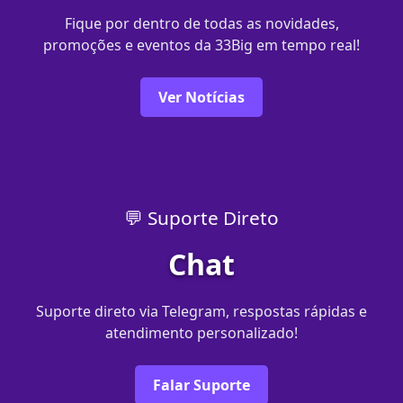
Fique por dentro de todas as novidades,
promoções e eventos da 33Big em tempo real!
Ver Notícias
💬 Suporte Direto
Chat
Suporte direto via Telegram, respostas rápidas e
atendimento personalizado!
Falar Suporte