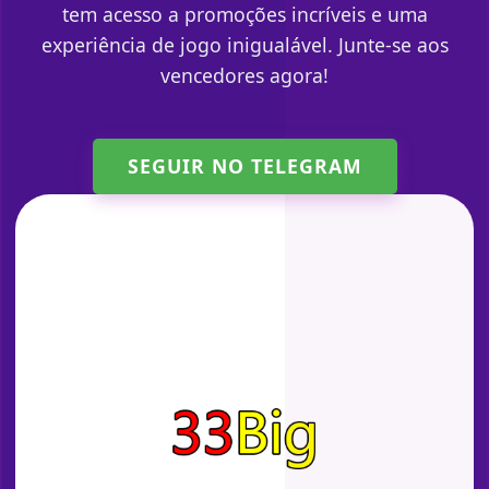
tem acesso a promoções incríveis e uma
experiência de jogo inigualável. Junte-se aos
vencedores agora!
SEGUIR NO TELEGRAM