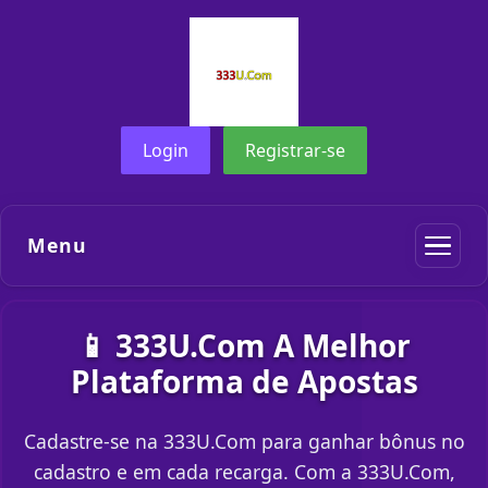
Login
Registrar-se
Menu
📱 333U.Com A Melhor
Plataforma de Apostas
Cadastre-se na 333U.Com para ganhar bônus no
cadastro e em cada recarga. Com a 333U.Com,