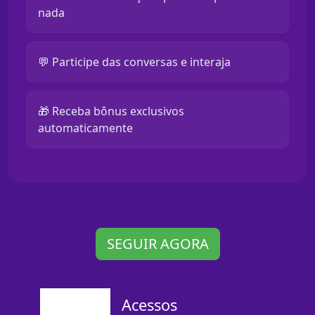
nada
💬 Participe das conversas e interaja
🎁 Receba bônus exclusivos
automaticamente
SEGUIR AGORA
Acessos