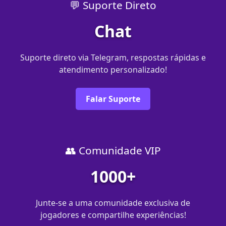
💬 Suporte Direto
Chat
Suporte direto via Telegram, respostas rápidas e
atendimento personalizado!
Falar Suporte
👥 Comunidade VIP
1000+
Junte-se a uma comunidade exclusiva de
jogadores e compartilhe experiências!