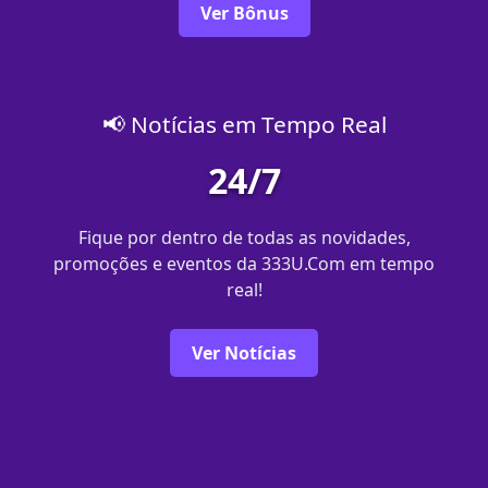
Ver Bônus
📢 Notícias em Tempo Real
24/7
Fique por dentro de todas as novidades,
promoções e eventos da 333U.Com em tempo
real!
Ver Notícias