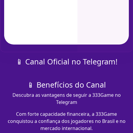
📱 Canal Oficial no Telegram!
📱 Benefícios do Canal
Descubra as vantagens de seguir a 333Game no
Telegram
Com forte capacidade financeira, a 333Game
conquistou a confiança dos jogadores no Brasil e no
mercado internacional.