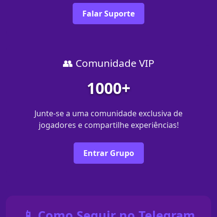
Falar Suporte
👥 Comunidade VIP
1000+
Junte-se a uma comunidade exclusiva de
jogadores e compartilhe experiências!
Entrar Grupo
📱 Como Seguir no Telegram