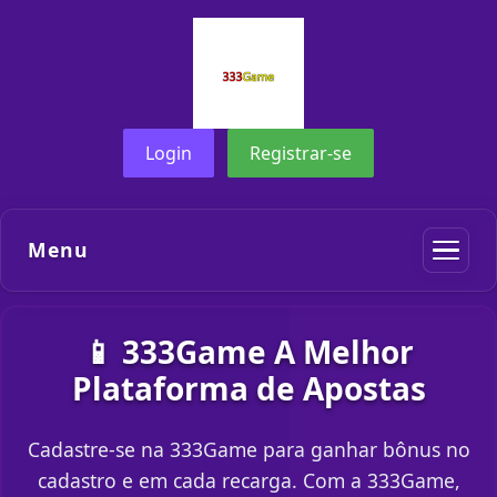
Login
Registrar-se
Menu
📱 333Game A Melhor
Plataforma de Apostas
Cadastre-se na 333Game para ganhar bônus no
cadastro e em cada recarga. Com a 333Game,