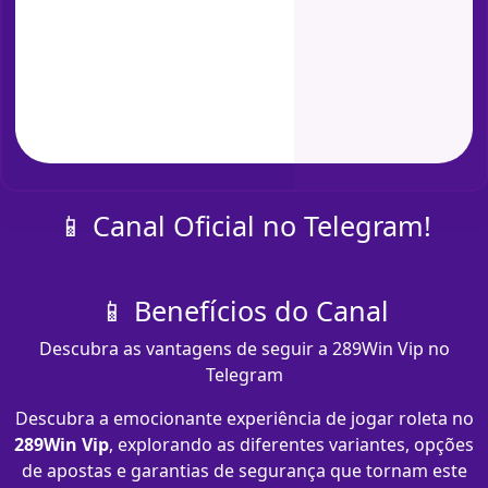
📱 Canal Oficial no Telegram!
📱 Benefícios do Canal
Descubra as vantagens de seguir a 289Win Vip no
Telegram
Descubra a emocionante experiência de jogar roleta no
289Win Vip
, explorando as diferentes variantes, opções
de apostas e garantias de segurança que tornam este