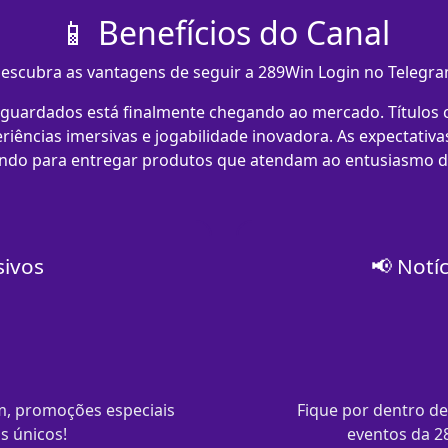
📱 Benefícios do Canal
escubra as vantagens de seguir a 289Win Login no Telegr
guardados está finalmente chegando ao mercado. Títulos co
iências imersivas e jogabilidade inovadora. As expectativas
do para entregar produtos que atendam ao entusiasmo do
sivos
📢 Notí
m, promoções especiais
Fique por dentro d
s únicos!
eventos da 2