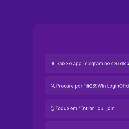
📱 Baixe o app Telegram no seu disp
🔍 Procure por "@289Win LoginOfici
👆 Toque em "Entrar" ou "Join"