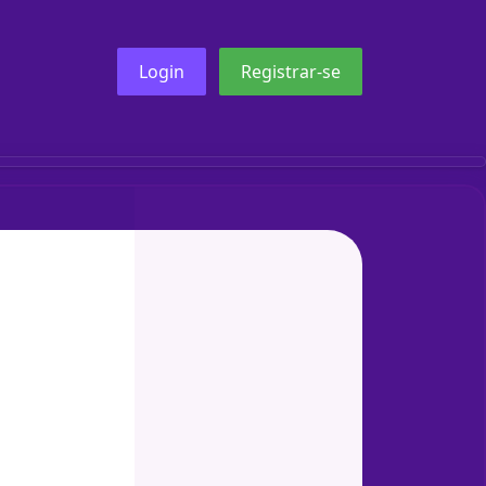
Login
Registrar-se