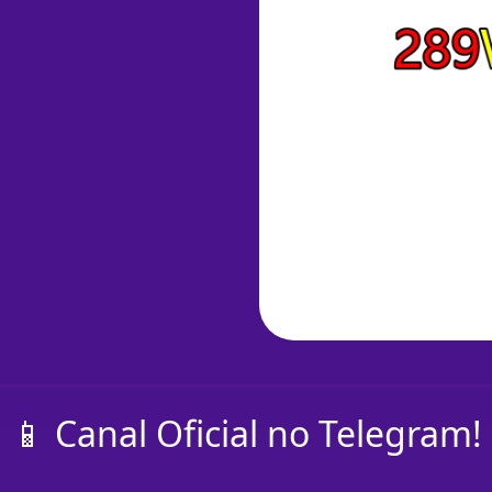
📱 Canal Oficial no Telegram!