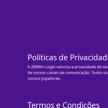
Políticas de Privacida
A 289Win Login valoriza a privacidade de s
de nossos canais de comunicação. Todos os 
nossos jogadores.
Termos e Condições