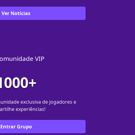
Ver Notícias
Comunidade VIP
1000+
unidade exclusiva de jogadores e
rtilhe experiências!
Entrar Grupo