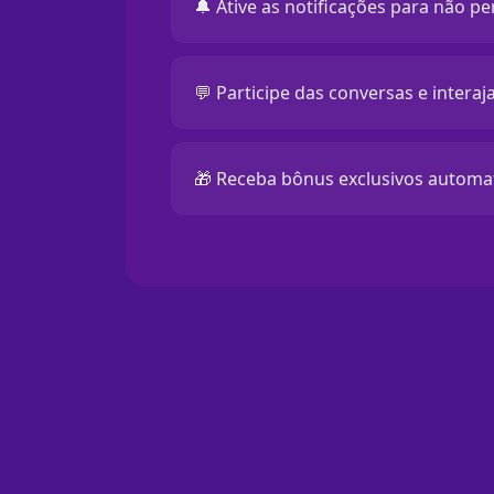
🔔 Ative as notificações para não p
💬 Participe das conversas e interaj
🎁 Receba bônus exclusivos autom