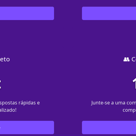
reto
👥 
t
espostas rápidas e
Junte-se a uma com
lizado!
compa
e