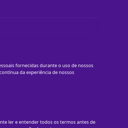
essoais fornecidas durante o uso de nossos
 contínua da experiência de nossos
nte ler e entender todos os termos antes de