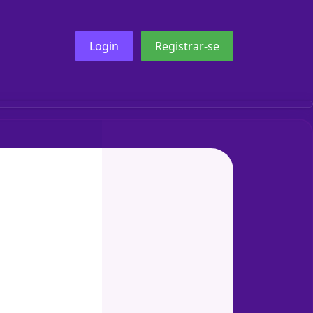
Login
Registrar-se