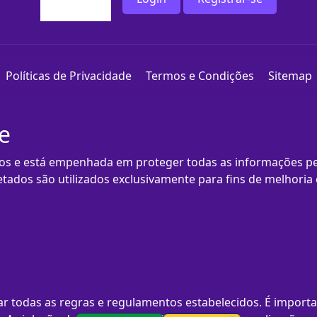
Políticas de Privacidade
Termos e Condições
Sitemap
de
rios e está empenhada em proteger todas as informações p
tados são utilizados exclusivamente para fins de melhoria
 todas as regras e regulamentos estabelecidos. É importa