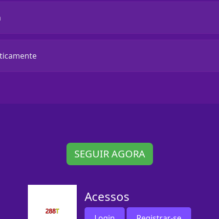
a
aticamente
SEGUIR AGORA
Acessos
Login
Registrar-se