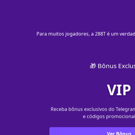
Para muitos jogadores, a 288T é um verdade
🎁 Bônus Exclu
VIP
Receba bônus exclusivos do Telegra
e códigos promocionai
Ver Bônus