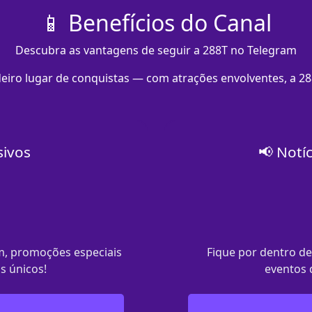
📱 Benefícios do Canal
Descubra as vantagens de seguir a 288T no Telegram
iro lugar de conquistas — com atrações envolventes, a 288T 
sivos
📢 Notí
m, promoções especiais
Fique por dentro d
s únicos!
eventos 