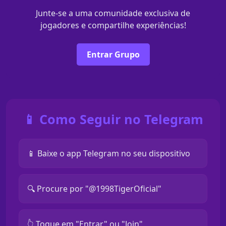
Junte-se a uma comunidade exclusiva de
jogadores e compartilhe experiências!
Entrar Grupo
📱 Como Seguir no Telegram
📱 Baixe o app Telegram no seu dispositivo
🔍 Procure por "@1998TigerOficial"
👆 Toque em "Entrar" ou "Join"