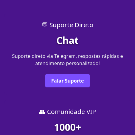
💬 Suporte Direto
Chat
Suporte direto via Telegram, respostas rápidas e
atendimento personalizado!
Falar Suporte
👥 Comunidade VIP
1000+