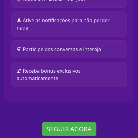
🔔 Ative as notificações para não perder
nada
💬 Participe das conversas e interaja
🎁 Receba bônus exclusivos
automaticamente
SEGUIR AGORA