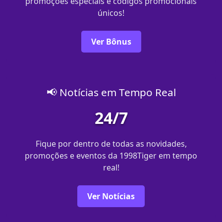
promoções especiais e códigos promocionais
únicos!
Ver Bônus
📢 Notícias em Tempo Real
24/7
Fique por dentro de todas as novidades,
promoções e eventos da 1998Tiger em tempo
real!
Ver Notícias