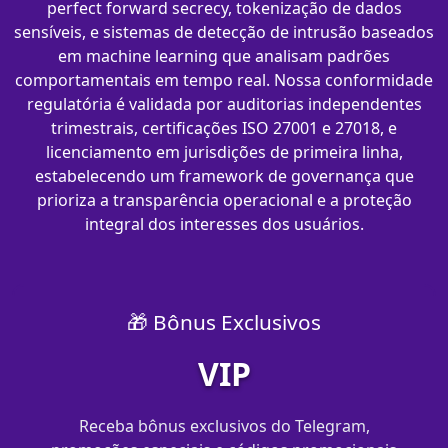
perfect forward secrecy, tokenização de dados
sensíveis, e sistemas de detecção de intrusão baseados
em machine learning que analisam padrões
comportamentais em tempo real. Nossa conformidade
regulatória é validada por auditorias independentes
trimestrais, certificações ISO 27001 e 27018, e
licenciamento em jurisdições de primeira linha,
estabelecendo um framework de governança que
prioriza a transparência operacional e a proteção
integral dos interesses dos usuários.
🎁 Bônus Exclusivos
VIP
Receba bônus exclusivos do Telegram,