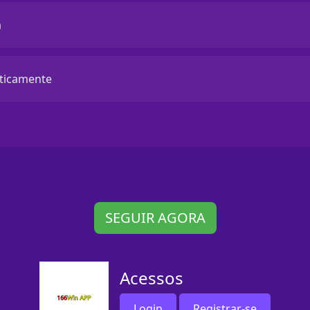
a
aticamente
SEGUIR AGORA
Acessos
Login
Registrar-se