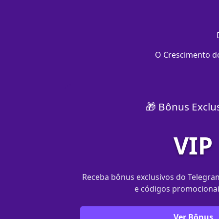
O Crescimento do
🎁 Bônus Exclu
VIP
Receba bônus exclusivos do Telegra
e códigos promocionai
Ver Bônus