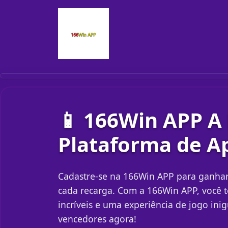
📱 166Win APP A
Plataforma de A
Cadastre-se na 166Win APP para ganha
cada recarga. Com a 166Win APP, você 
incríveis e uma experiência de jogo inig
vencedores agora!