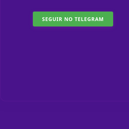
SEGUIR NO TELEGRAM