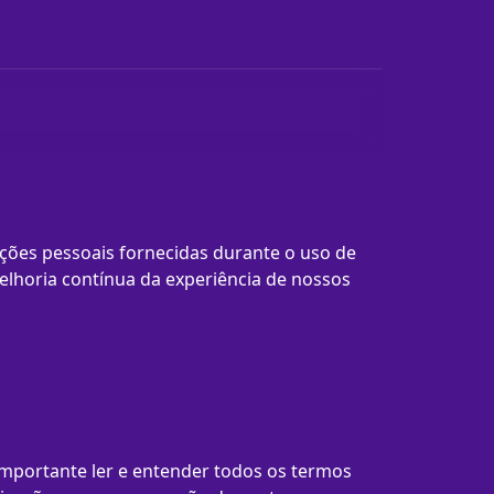
ções pessoais fornecidas durante o uso de
elhoria contínua da experiência de nossos
mportante ler e entender todos os termos