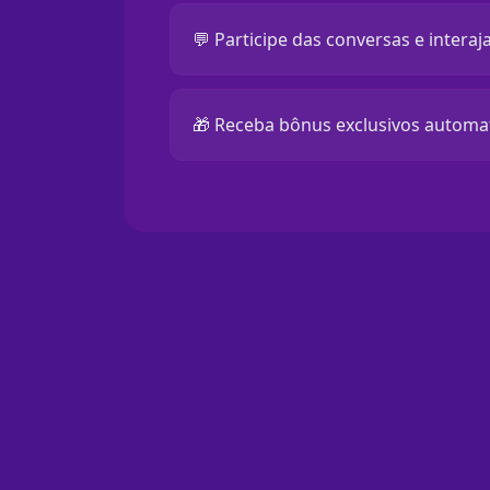
💬 Participe das conversas e interaj
🎁 Receba bônus exclusivos autom