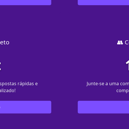
reto
👥 
t
espostas rápidas e
Junte-se a uma com
lizado!
compa
e