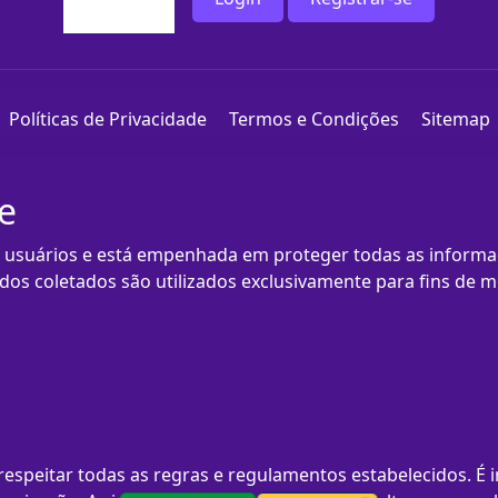
Políticas de Privacidade
Termos e Condições
Sitemap
de
s usuários e está empenhada em proteger todas as informa
os coletados são utilizados exclusivamente para fins de m
speitar todas as regras e regulamentos estabelecidos. É i