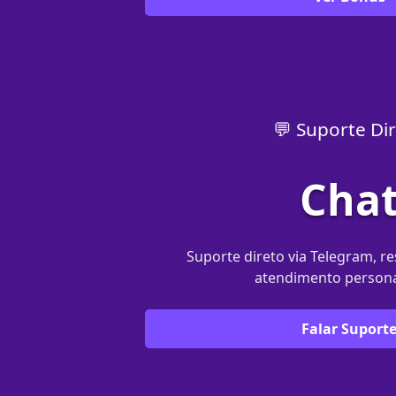
💬 Suporte Di
Cha
Suporte direto via Telegram, r
atendimento persona
Falar Suport