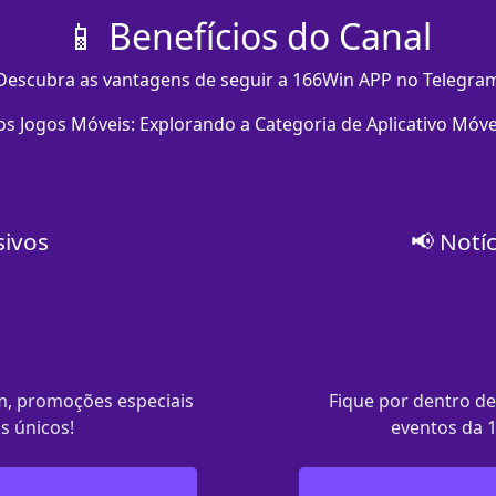
📱 Benefícios do Canal
Descubra as vantagens de seguir a 166Win APP no Telegra
s Jogos Móveis: Explorando a Categoria de Aplicativo Móv
sivos
📢 Notí
m, promoções especiais
Fique por dentro d
s únicos!
eventos da 