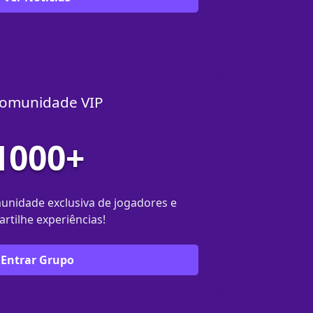
Comunidade VIP
1000+
unidade exclusiva de jogadores e
rtilhe experiências!
Entrar Grupo