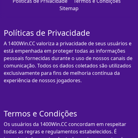
Políticas de Privacidade
Termos e Condições
Sitemap
Políticas de Privacidade
A 1400Win.CC valoriza a privacidade de seus usuários e
está empenhada em proteger todas as informações
pessoais fornecidas durante o uso de nossos canais de
comunicação. Todos os dados coletados são utilizados
exclusivamente para fins de melhoria contínua da
experiência de nossos jogadores.
Termos e Condições
Os usuários da 1400Win.CC concordam em respeitar
todas as regras e regulamentos estabelecidos. É