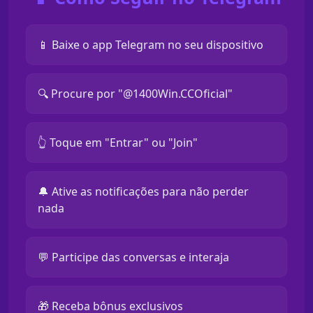
📱 Baixe o app Telegram no seu dispositivo
🔍 Procure por "@1400Win.CCOficial"
👆 Toque em "Entrar" ou "Join"
🔔 Ative as notificações para não perder
nada
💬 Participe das conversas e interaja
🎁 Receba bônus exclusivos