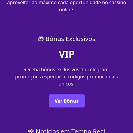
aproveitar ao máximo cada oportunidade no cassino
online.
🎁 Bônus Exclusivos
VIP
Receba bônus exclusivos do Telegram,
promoções especiais e códigos promocionais
únicos!
Ver Bônus
📢 Notícias em Tempo Real