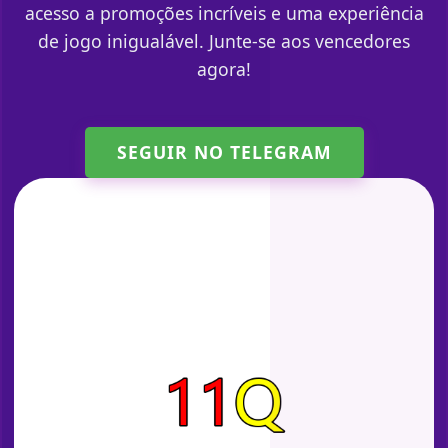
acesso a promoções incríveis e uma experiência
de jogo inigualável. Junte-se aos vencedores
agora!
SEGUIR NO TELEGRAM