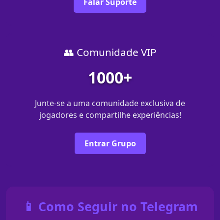
Falar Suporte
👥 Comunidade VIP
1000+
Junte-se a uma comunidade exclusiva de
jogadores e compartilhe experiências!
Entrar Grupo
📱 Como Seguir no Telegram