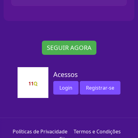
SEGUIR AGORA
Acessos
Login
Registrar-se
Políticas de Privacidade
Termos e Condições