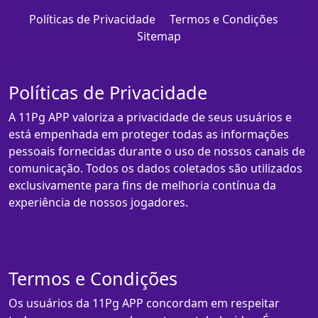
Políticas de Privacidade
Termos e Condições
Sitemap
Políticas de Privacidade
A 11Pg APP valoriza a privacidade de seus usuários e
está empenhada em proteger todas as informações
pessoais fornecidas durante o uso de nossos canais de
comunicação. Todos os dados coletados são utilizados
exclusivamente para fins de melhoria contínua da
experiência de nossos jogadores.
Termos e Condições
Os usuários da 11Pg APP concordam em respeitar