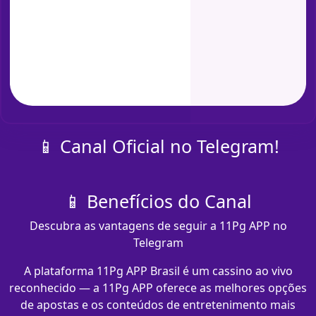
📱 Canal Oficial no Telegram!
📱 Benefícios do Canal
Descubra as vantagens de seguir a 11Pg APP no
Telegram
A plataforma 11Pg APP Brasil é um cassino ao vivo
reconhecido — a 11Pg APP oferece as melhores opções
de apostas e os conteúdos de entretenimento mais