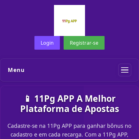
Login
Registrar-se
Menu
📱 11Pg APP A Melhor
Plataforma de Apostas
Cadastre-se na 11Pg APP para ganhar bônus no
cadastro e em cada recarga. Com a 11Pg APP,