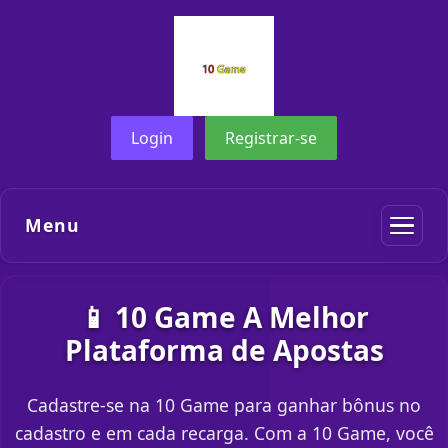
Login
Registrar-se
Menu
📱 10 Game A Melhor
Plataforma de Apostas
Cadastre-se na 10 Game para ganhar bônus no
cadastro e em cada recarga. Com a 10 Game, você