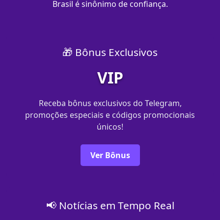
Brasil é sinônimo de confiança.
🎁 Bônus Exclusivos
VIP
Receba bônus exclusivos do Telegram,
promoções especiais e códigos promocionais
únicos!
Ver Bônus
📢 Notícias em Tempo Real