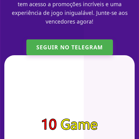
tem acesso a promoções incríveis e uma
experiência de jogo inigualável. Junte-se aos
vencedores agora!
SEGUIR NO TELEGRAM