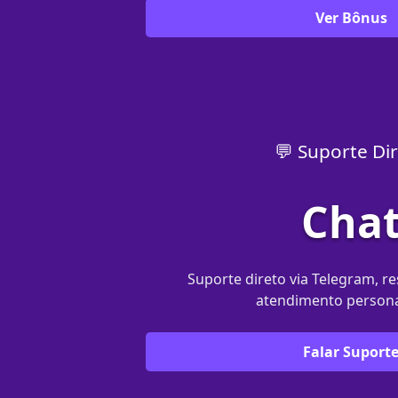
Ver Bônus
💬 Suporte Di
Cha
Suporte direto via Telegram, r
atendimento persona
Falar Suport