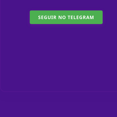
SEGUIR NO TELEGRAM