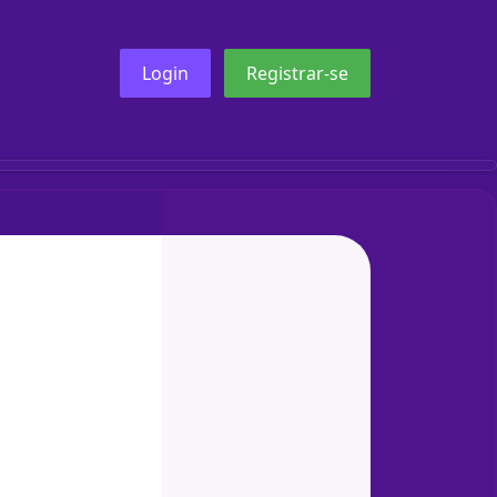
Login
Registrar-se