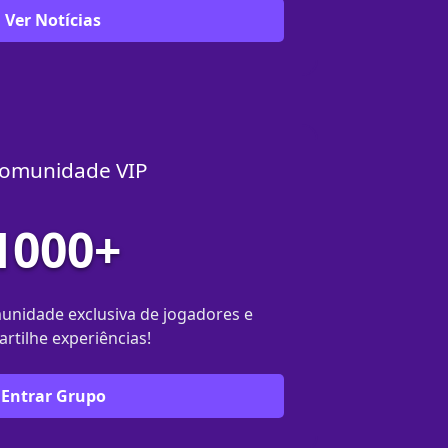
Ver Notícias
Comunidade VIP
1000+
unidade exclusiva de jogadores e
rtilhe experiências!
Entrar Grupo