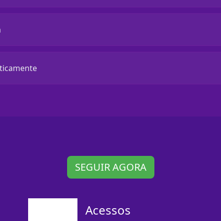
a
aticamente
SEGUIR AGORA
Acessos