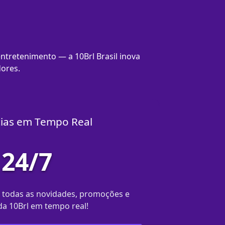
tretenimento — a 10Brl Brasil inova
dores.
cias em Tempo Real
24/7
e todas as novidades, promoções e
da 10Brl em tempo real!