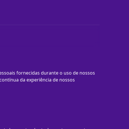
essoais fornecidas durante o uso de nossos
 contínua da experiência de nossos