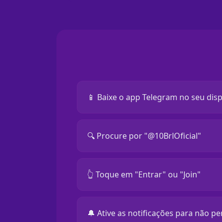
📱 Baixe o app Telegram no seu disp
🔍 Procure por "@10BrlOficial"
👆 Toque em "Entrar" ou "Join"
🔔 Ative as notificações para não p