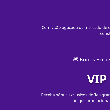
Com visão aguçada do mercado de ca
const
🎁 Bônus Exclu
VIP
Receba bônus exclusivos do Telegra
e códigos promocionai