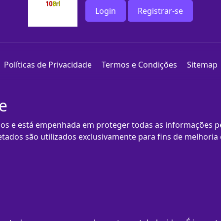
Login
Registrar-se
Políticas de Privacidade
Termos e Condições
Sitemap
de
ários e está empenhada em proteger todas as informações p
tados são utilizados exclusivamente para fins de melhoria