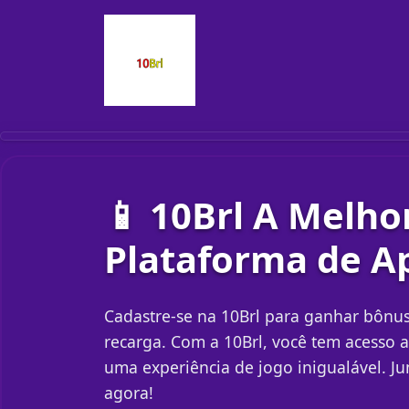
📱 10Brl A Melho
Plataforma de A
Cadastre-se na 10Brl para ganhar bônu
recarga. Com a 10Brl, você tem acesso a
uma experiência de jogo inigualável. J
agora!